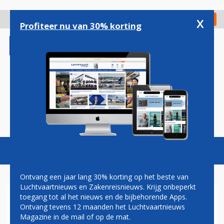
Overslaan
en
x
Digitaal Magazine
Registreer
Check in
naar
Profiteer nu van 30% korting
de
inhoud
gaan
Magazine
Podcasts
Vacatures
Toggl
naviga
Ontvang een jaar lang 30% korting op het beste van
Luchtvaartnieuws en Zakenreisnieuws. Krijg onbeperkt
toegang tot al het nieuws en de bijbehorende Apps.
BOEING ZAMELT GELD IN
Ontvang tevens 12 maanden het Luchtvaartnieuws
VOOR GETROFFEN GEBIEDEN
Magazine in de mail of op de mat.