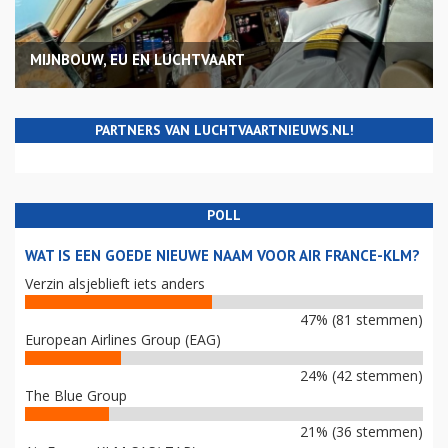
MIJNBOUW, EU EN LUCHTVAART
PARTNERS VAN LUCHTVAARTNIEUWS.NL!
POLL
WAT IS EEN GOEDE NIEUWE NAAM VOOR AIR FRANCE-KLM?
Verzin alsjeblieft iets anders
47% (81 stemmen)
European Airlines Group (EAG)
24% (42 stemmen)
The Blue Group
21% (36 stemmen)