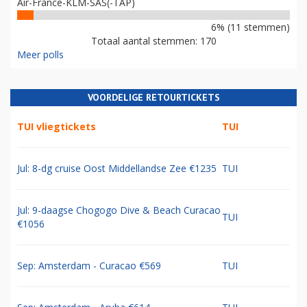
Air-France-KLM-SAS(-TAP)
6% (11 stemmen)
Totaal aantal stemmen: 170
Meer polls
VOORDELIGE RETOURTICKETS
TUI vliegtickets
TUI
Jul: 8-dg cruise Oost Middellandse Zee €1235
TUI
Jul: 9-daagse Chogogo Dive & Beach Curacao
TUI
€1056
Sep: Amsterdam - Curacao €569
TUI