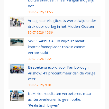
Duitse staat aan, maar vangen mogelijk
bot
30-07-2026, 11:58
Vraag naar vliegtickets wereldwijd onder
druk door oorlog in het Midden-Oosten
30-07-2026, 10:36
SWISS-Airbus A330 wijkt uit nadat
koptelefoonoplader rook in cabine
veroorzaakt
30-07-2026, 10:23
Bezoekersrecord voor Farnborough
Airshow: 41 procent meer dan de vorige
keer
30-07-2026, 9:30
KLM ziet resultaten verbeteren, maar
achteroverleunen is geen optie:
‘Realistisch blijven’