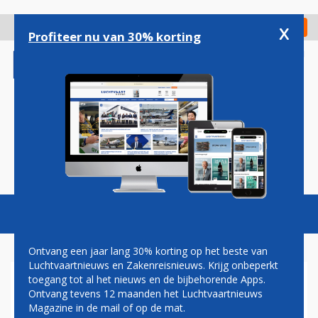
Overslaan
en
x
Digitaal Magazine
Registreer
Check in
naar
Profiteer nu van 30% korting
de
inhoud
gaan
Magazine
Podcasts
Vacatures
Toggl
naviga
Ontvang een jaar lang 30% korting op het beste van
Luchtvaartnieuws en Zakenreisnieuws. Krijg onbeperkt
toegang tot al het nieuws en de bijbehorende Apps.
BOUW NIEUWE CHINEES-
Ontvang tevens 12 maanden het Luchtvaartnieuws
RUSSISCHE WIDEBODY DIT
Magazine in de mail of op de mat.