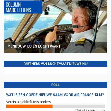
MIJNBOUW, EU EN LUCHTVAART
PARTNERS VAN LUCHTVAARTNIEUWS.NL!
POLL
WAT IS EEN GOEDE NIEUWE NAAM VOOR AIR FRANCE-KLM?
Verzin alsjeblieft iets anders
47% (81 stemmen)