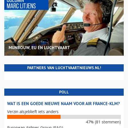
MIJNBOUW, EU EN LUCHTVAART
PARTNERS VAN LUCHTVAARTNIEUWS.NL!
POLL
WAT IS EEN GOEDE NIEUWE NAAM VOOR AIR FRANCE-KLM?
Verzin alsjeblieft iets anders
47% (81 stemmen)
European Airlines Group (EAG)