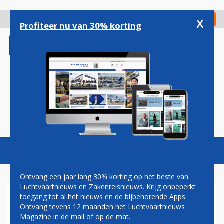
Overslaan
en
x
Digitaal Magazine
Registreer
Check in
naar
Profiteer nu van 30% korting
de
inhoud
gaan
Magazine
Podcasts
Vacatures
Toggl
naviga
Ontvang een jaar lang 30% korting op het beste van
Luchtvaartnieuws en Zakenreisnieuws. Krijg onbeperkt
toegang tot al het nieuws en de bijbehorende Apps.
CHINA EN RUSLAND TONEN
Ontvang tevens 12 maanden het Luchtvaartnieuws
INTERIEUR VAN HUN BOEING
Magazine in de mail of op de mat.