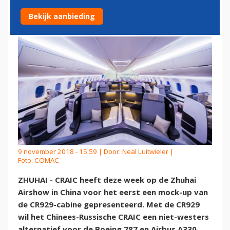
787-CONCURRENT
Bekijk aanbieding
9 november 2018 - 15:59 | Door:
Neal Luitwieler
|
Foto: COMAC
ZHUHAI - CRAIC heeft deze week op de Zhuhai
Airshow in China voor het eerst een mock-up van
de CR929-cabine gepresenteerd. Met de CR929
wil het Chinees-Russische CRAIC een niet-westers
alternatief voor de Boeing 787 en Airbus A330