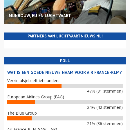
MIJNBOUW, EU EN LUCHTVAART
PARTNERS VAN LUCHTVAARTNIEUWS.NL!
POLL
WAT IS EEN GOEDE NIEUWE NAAM VOOR AIR FRANCE-KLM?
Verzin alsjeblieft iets anders
47% (81 stemmen)
European Airlines Group (EAG)
24% (42 stemmen)
The Blue Group
21% (36 stemmen)
Air-France-KLM-SAS(-TAP)