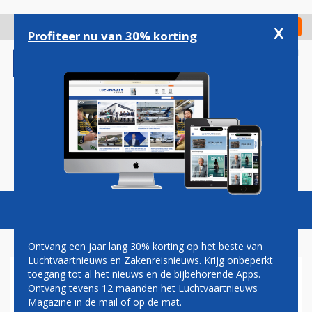
Overslaan
en
x
Digitaal Magazine
Registreer
Check in
naar
Profiteer nu van 30% korting
de
inhoud
gaan
Magazine
Podcasts
Vacatures
Toggl
naviga
Ontvang een jaar lang 30% korting op het beste van
Luchtvaartnieuws en Zakenreisnieuws. Krijg onbeperkt
toegang tot al het nieuws en de bijbehorende Apps.
CHINESE AIRLINES LOPEN
Ontvang tevens 12 maanden het Luchtvaartnieuws
WARM VOOR COMAC C919
Magazine in de mail of op de mat.