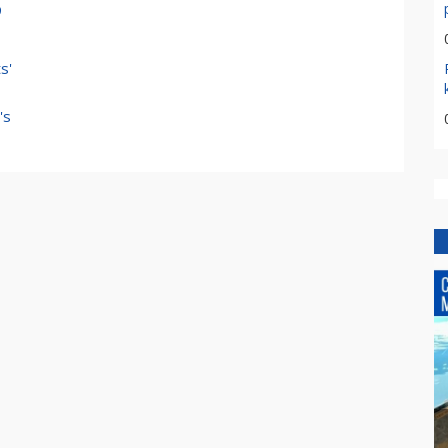
9
s'
's