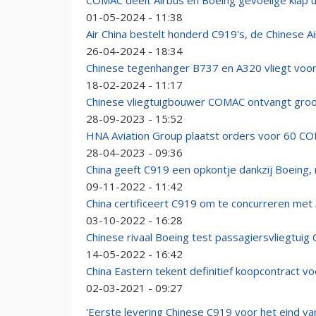
COMAC deelt Airbus en Boeing gevoelige klap 
01-05-2024 - 11:38
Air China bestelt honderd C919's, de Chinese 
26-04-2024 - 18:34
Chinese tegenhanger B737 en A320 vliegt voor 
18-02-2024 - 11:17
Chinese vliegtuigbouwer COMAC ontvangt groot
28-09-2023 - 15:52
HNA Aviation Group plaatst orders voor 60 C
28-04-2023 - 09:36
China geeft C919 een opkontje dankzij Boeing,
09-11-2022 - 11:42
China certificeert C919 om te concurreren met
03-10-2022 - 16:28
Chinese rivaal Boeing test passagiersvliegtuig
14-05-2022 - 16:42
China Eastern tekent definitief koopcontract v
02-03-2021 - 09:27
'Eerste levering Chinese C919 voor het eind van 