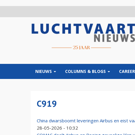
Overslaan
en
naar
de
inhoud
gaan
NIEUWS
COLUMNS & BLOGS
CAREER
C919
China dwarsboomt leveringen Airbus en eist va
28-05-2026 - 10:32