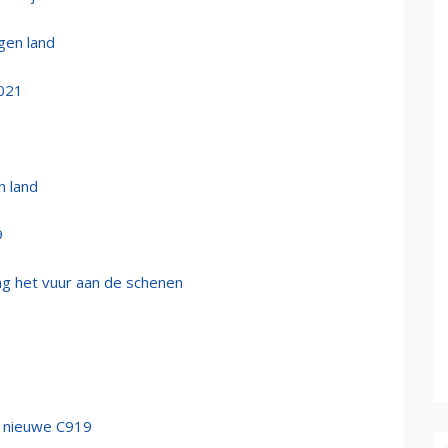
gen land
2021
n land
9
ing het vuur aan de schenen
r nieuwe C919