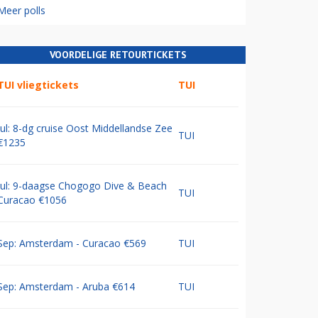
Meer polls
VOORDELIGE RETOURTICKETS
TUI vliegtickets
TUI
Jul: 8-dg cruise Oost Middellandse Zee
TUI
€1235
Jul: 9-daagse Chogogo Dive & Beach
TUI
Curacao €1056
Sep: Amsterdam - Curacao €569
TUI
Sep: Amsterdam - Aruba €614
TUI