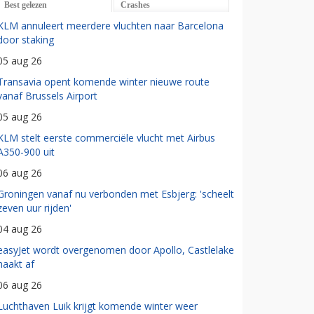
Best gelezen
Crashes
KLM annuleert meerdere vluchten naar Barcelona
door staking
05 aug 26
Transavia opent komende winter nieuwe route
vanaf Brussels Airport
05 aug 26
KLM stelt eerste commerciële vlucht met Airbus
A350-900 uit
06 aug 26
Groningen vanaf nu verbonden met Esbjerg: 'scheelt
zeven uur rijden'
04 aug 26
easyJet wordt overgenomen door Apollo, Castlelake
haakt af
06 aug 26
Luchthaven Luik krijgt komende winter weer