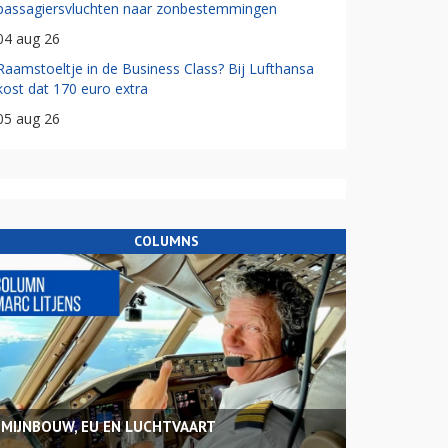
passagiersvluchten naar zonbestemmingen
04 aug 26
Raamstoeltje in de Business Class? Bij Lufthansa
kost dat 170 euro extra
05 aug 26
COLUMNS
MIJNBOUW, EU EN LUCHTVAART