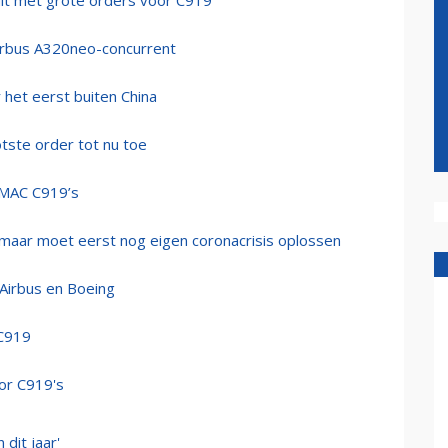
uit met grote orders voor C919
Airbus A320neo-concurrent
het eerst buiten China
ste order tot nu toe
OMAC C919’s
 maar moet eerst nog eigen coronacrisis oplossen
 Airbus en Boeing
 C919
oor C919's
dit jaar'