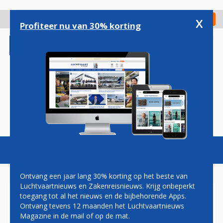
Overslaan
en
x
Digitaal Magazine
Registreer
Check in
naar
Profiteer nu van 30% korting
de
inhoud
gaan
Magazine
Podcasts
Vacatures
Toggl
naviga
Ontvang een jaar lang 30% korting op het beste van
Luchtvaartnieuws en Zakenreisnieuws. Krijg onbeperkt
toegang tot al het nieuws en de bijbehorende Apps.
CRAIC ONTHULT INTERIEUR
Ontvang tevens 12 maanden het Luchtvaartnieuws
CHINEES-RUSSISCHE
Magazine in de mail of op de mat.