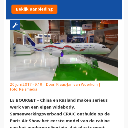
TEGENHANGER BOEING 787
Bekijk aanbieding
20 juni 2017 - 9:19 | Door:
Klaas-Jan van Woerkom
|
Foto: Reismedia
LE BOURGET - China en Rusland maken serieus
werk van een eigen widebody.
Samenwerkingsverband CRAIC onthulde op de
Paris Air Show het eerste model van de cabine
van het moderne vliegtuig, dat plaats moet