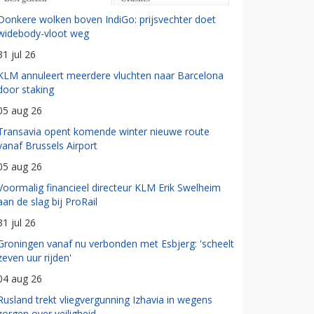
Donkere wolken boven IndiGo: prijsvechter doet
widebody-vloot weg
31 jul 26
KLM annuleert meerdere vluchten naar Barcelona
door staking
05 aug 26
Transavia opent komende winter nieuwe route
vanaf Brussels Airport
05 aug 26
Voormalig financieel directeur KLM Erik Swelheim
aan de slag bij ProRail
31 jul 26
Groningen vanaf nu verbonden met Esbjerg: 'scheelt
zeven uur rijden'
04 aug 26
Rusland trekt vliegvergunning Izhavia in wegens
zorgen over veiligheid