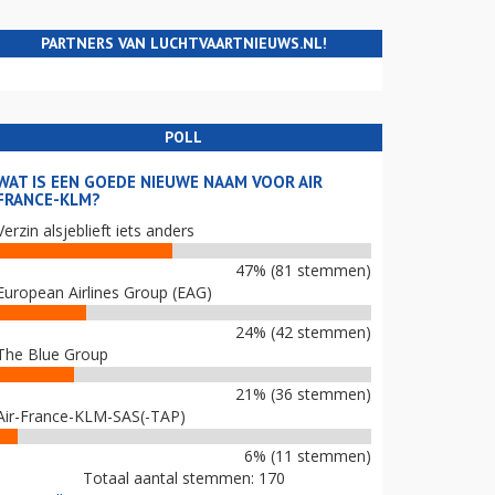
PARTNERS VAN LUCHTVAARTNIEUWS.NL!
POLL
WAT IS EEN GOEDE NIEUWE NAAM VOOR AIR
FRANCE-KLM?
Verzin alsjeblieft iets anders
47% (81 stemmen)
European Airlines Group (EAG)
24% (42 stemmen)
The Blue Group
21% (36 stemmen)
Air-France-KLM-SAS(-TAP)
6% (11 stemmen)
Totaal aantal stemmen: 170