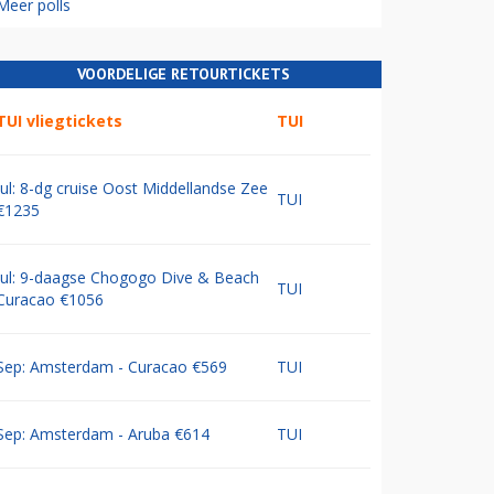
Meer polls
VOORDELIGE RETOURTICKETS
TUI vliegtickets
TUI
Jul: 8-dg cruise Oost Middellandse Zee
TUI
€1235
Jul: 9-daagse Chogogo Dive & Beach
TUI
Curacao €1056
Sep: Amsterdam - Curacao €569
TUI
Sep: Amsterdam - Aruba €614
TUI