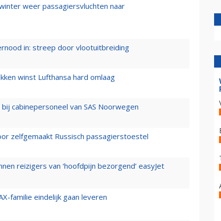
 winter weer passagiersvluchten naar
ernood in: streep door vlootuitbreiding
ukken winst Lufthansa hard omlaag
 bij cabinepersoneel van SAS Noorwegen
voor zelfgemaakt Russisch passagierstoestel
nen reizigers van ‘hoofdpijn bezorgend’ easyJet
X-familie eindelijk gaan leveren