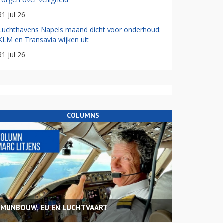
31 jul 26
Luchthavens Napels maand dicht voor onderhoud:
KLM en Transavia wijken uit
31 jul 26
COLUMNS
MIJNBOUW, EU EN LUCHTVAART