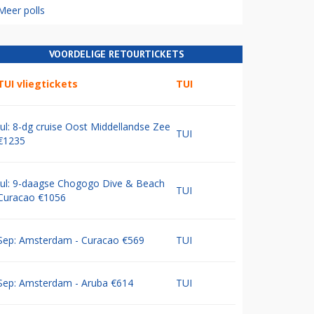
Meer polls
VOORDELIGE RETOURTICKETS
TUI vliegtickets
TUI
Jul: 8-dg cruise Oost Middellandse Zee
TUI
€1235
Jul: 9-daagse Chogogo Dive & Beach
TUI
Curacao €1056
Sep: Amsterdam - Curacao €569
TUI
Sep: Amsterdam - Aruba €614
TUI