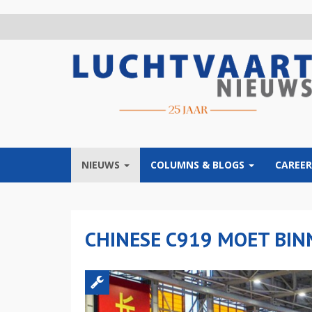
Overslaan
en
naar
de
inhoud
gaan
NIEUWS
COLUMNS & BLOGS
CAREER
CHINESE C919 MOET BIN