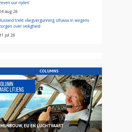
zeven uur rijden'
04 aug 26
Rusland trekt vliegvergunning Izhavia in wegens
zorgen over veiligheid
31 jul 26
COLUMNS
MIJNBOUW, EU EN LUCHTVAART