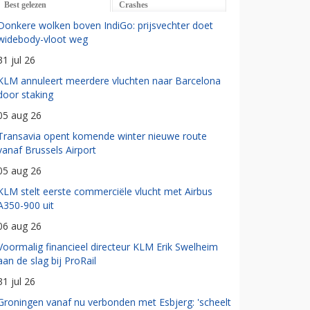
Best gelezen
Crashes
Donkere wolken boven IndiGo: prijsvechter doet
widebody-vloot weg
31 jul 26
KLM annuleert meerdere vluchten naar Barcelona
door staking
05 aug 26
Transavia opent komende winter nieuwe route
vanaf Brussels Airport
05 aug 26
KLM stelt eerste commerciële vlucht met Airbus
A350-900 uit
06 aug 26
Voormalig financieel directeur KLM Erik Swelheim
aan de slag bij ProRail
31 jul 26
Groningen vanaf nu verbonden met Esbjerg: 'scheelt