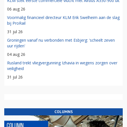
KLM stelt eerste commerciële vlucht met Airbus A350-900 uit
06 aug 26
Voormalig financieel directeur KLM Erik Swelheim aan de slag
bij ProRail
31 jul 26
Groningen vanaf nu verbonden met Esbjerg: 'scheelt zeven
uur rijden'
04 aug 26
Rusland trekt vliegvergunning Izhavia in wegens zorgen over
veiligheid
31 jul 26
COLUMNS