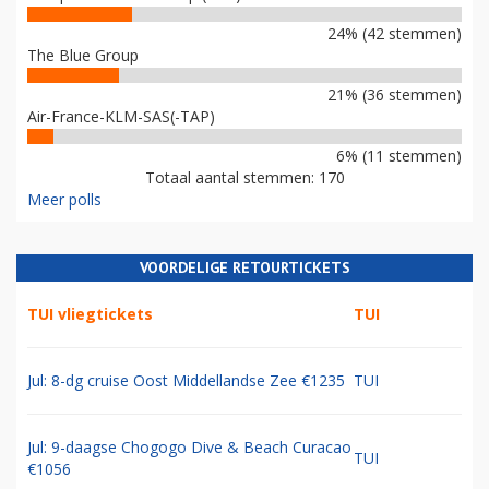
24% (42 stemmen)
The Blue Group
21% (36 stemmen)
Air-France-KLM-SAS(-TAP)
6% (11 stemmen)
Totaal aantal stemmen: 170
Meer polls
VOORDELIGE RETOURTICKETS
TUI vliegtickets
TUI
Jul: 8-dg cruise Oost Middellandse Zee €1235
TUI
Jul: 9-daagse Chogogo Dive & Beach Curacao
TUI
€1056