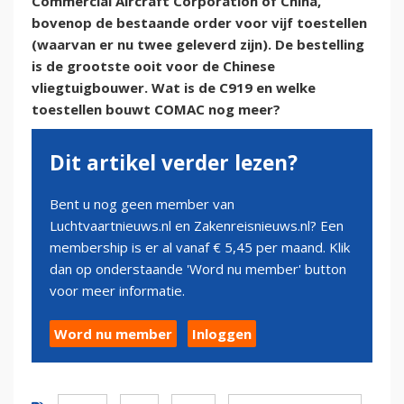
Commercial Aircraft Corporation of China,
bovenop de bestaande order voor vijf toestellen
(waarvan er nu twee geleverd zijn). De bestelling
is de grootste ooit voor de Chinese
vliegtuigbouwer. Wat is de C919 en welke
toestellen bouwt COMAC nog meer?
Dit artikel verder lezen?
Bent u nog geen member van
Luchtvaartnieuws.nl en Zakenreisnieuws.nl? Een
membership is er al vanaf € 5,45 per maand. Klik
dan op onderstaande 'Word nu member' button
voor meer informatie.
Word nu member
Inloggen