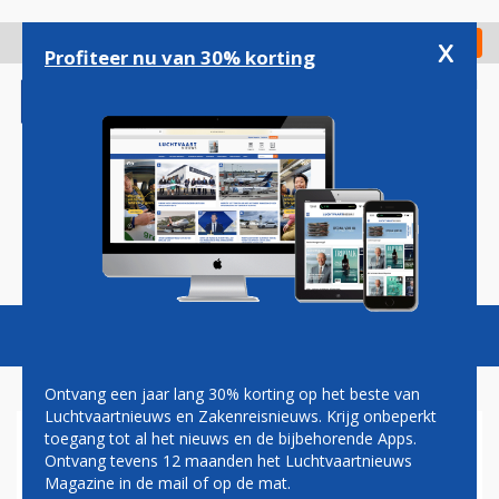
Overslaan
en
x
Digitaal Magazine
Registreer
Check in
naar
Profiteer nu van 30% korting
de
inhoud
gaan
Magazine
Podcasts
Vacatures
Toggl
naviga
Ontvang een jaar lang 30% korting op het beste van
Luchtvaartnieuws en Zakenreisnieuws. Krijg onbeperkt
toegang tot al het nieuws en de bijbehorende Apps.
CHINESE VLIEGTUIGBOUWER
Ontvang tevens 12 maanden het Luchtvaartnieuws
COMAC ONTVANGT
Magazine in de mail of op de mat.