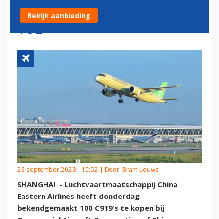
GROOTSTE ORDER TOT NU
Bekijk aanbieding
TOE
28 september 2023 - 15:52 | Door:
Bram Louws
SHANGHAI - Luchtvaartmaatschappij China
Eastern Airlines heeft donderdag
bekendgemaakt 100 C919’s te kopen bij