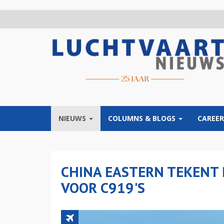
Overslaan
en
naar
de
inhoud
gaan
NIEUWS
COLUMNS & BLOGS
CAREER
CHINA EASTERN TEKENT 
VOOR C919'S