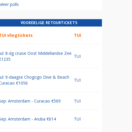
Meer polls
VOORDELIGE RETOURTICKETS
TUI vliegtickets
TUI
Jul: 8-dg cruise Oost Middellandse Zee
TUI
€1235
Jul: 9-daagse Chogogo Dive & Beach
TUI
Curacao €1056
Sep: Amsterdam - Curacao €569
TUI
Sep: Amsterdam - Aruba €614
TUI