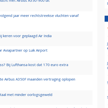
lucht met Airbus A350-900 uit
 volgend jaar meer rechtstreekse vluchten vanaf
j keren voor geplaagd Air India
r Aviapartner op Luik Airport
ss? Bij Lufthansa kost dat 170 euro extra
rste Airbus A350F maanden vertraging oplopen
wartaal met minder oorlogsgeweld