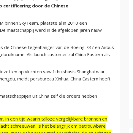
 certificering door de Chinese
M binnen SkyTeam, plaatste al in 2010 een
. De maatschappij werd in de afgelopen jaren nauw
 is de Chinese tegenhanger van de Boeing 737 en Airbus
ebruikname. Als launch customer zal China Eastern als
nzetten op vluchten vanaf thuisbasis Shanghai naar
hengdu, meldt persbureau Xinhua. China Eastern heeft
rtmaatschappijen uit China zelf die orders hebben
r. In een tijd waarin talloze vergelijkbare bronnen en
acht schreeuwen, is het belangrijk om betrouwbare
ngen, maar ook perspectief en verhalen die er echt toe