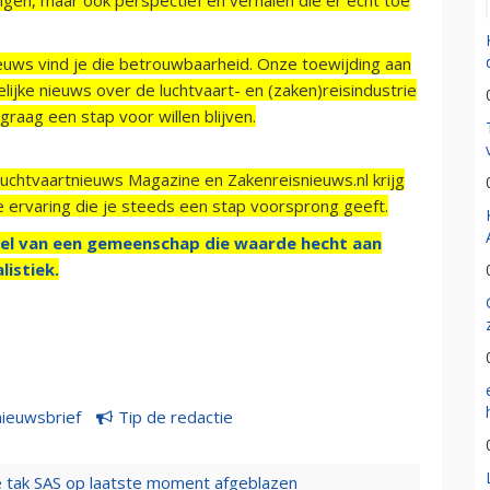
ieuws vind je die betrouwbaarheid. Onze toewijding aan
ijke nieuws over de luchtvaart- en (zaken)reisindustrie
raag een stap voor willen blijven.
Luchtvaartnieuws Magazine en Zakenreisnieuws.nl krijg
e ervaring die je steeds een stap voorsprong geeft.
el van een gemeenschap die waarde hecht aan
listiek.
nieuwsbrief
Tip de redactie
 tak SAS op laatste moment afgeblazen