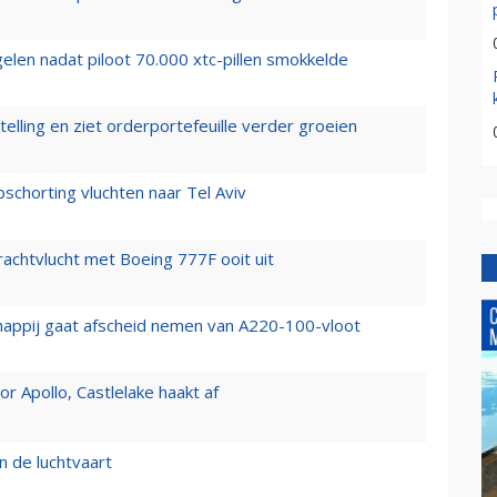
elen nadat piloot 70.000 xtc-pillen smokkelde
elling en ziet orderportefeuille verder groeien
chorting vluchten naar Tel Aviv
vrachtvlucht met Boeing 777F ooit uit
happij gaat afscheid nemen van A220-100-vloot
 Apollo, Castlelake haakt af
n de luchtvaart