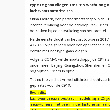
type te gaan vliegen. De C919 wacht nog op
luchtvaartautoriteiten.
China Eastern, een partnermaatschappij van KL
intentieverklaring voor de aankoop van C919’s
betrokken bij de ontwikkeling van het toestel.
Na de eerste vlucht van het prototype in 2017
A320 nu bijna gereed voor een operationele ing
eerste met het type gaan vliegen.
Volgens COMAC wil de maatschappij de C919’s i
onder meer Beijing, Guangzhou, Shenzhen en C
nog vijftien C919’s in optie.
Tot nu toe zijn het vrijwel uitsluitend luchtvaa
geplaatst voor de C919.
Even dit:
Luchtvaartnieuws bestaat inmiddels bijna 25 jaa
nieuwkomers met veel minder historie om aand
platforms te hebben die niet alleen nieuws bre