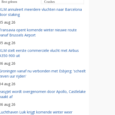
Best gelezen
Crashes
KLM annuleert meerdere vluchten naar Barcelona
door staking
05 aug 26
Transavia opent komende winter nieuwe route
vanaf Brussels Airport
05 aug 26
KLM stelt eerste commerciële vlucht met Airbus
A350-900 uit
06 aug 26
Groningen vanaf nu verbonden met Esbjerg: 'scheelt
zeven uur rijden'
04 aug 26
easyJet wordt overgenomen door Apollo, Castlelake
haakt af
06 aug 26
Luchthaven Luik krijgt komende winter weer