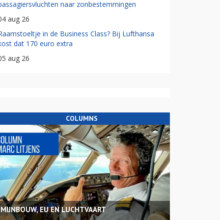
passagiersvluchten naar zonbestemmingen
04 aug 26
Raamstoeltje in de Business Class? Bij Lufthansa
kost dat 170 euro extra
05 aug 26
COLUMNS
MIJNBOUW, EU EN LUCHTVAART