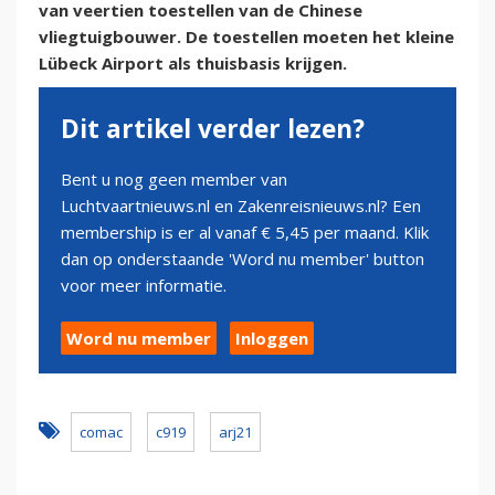
van veertien toestellen van de Chinese
vliegtuigbouwer. De toestellen moeten het kleine
Lübeck Airport als thuisbasis krijgen.
Dit artikel verder lezen?
Bent u nog geen member van
Luchtvaartnieuws.nl en Zakenreisnieuws.nl? Een
membership is er al vanaf € 5,45 per maand. Klik
dan op onderstaande 'Word nu member' button
voor meer informatie.
Word nu member
Inloggen
comac
c919
arj21