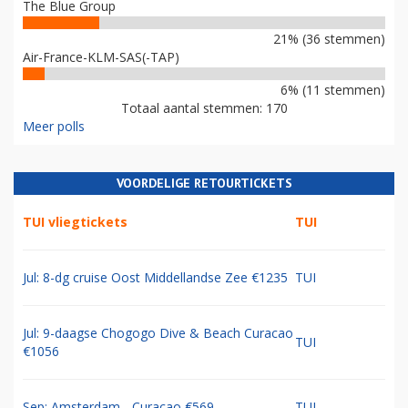
The Blue Group
21% (36 stemmen)
Air-France-KLM-SAS(-TAP)
6% (11 stemmen)
Totaal aantal stemmen: 170
Meer polls
VOORDELIGE RETOURTICKETS
TUI vliegtickets
TUI
Jul: 8-dg cruise Oost Middellandse Zee €1235
TUI
Jul: 9-daagse Chogogo Dive & Beach Curacao
TUI
€1056
Sep: Amsterdam - Curacao €569
TUI