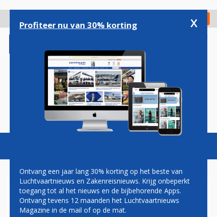
Overslaan
en
x
Digitaal Magazine
Registreer
Check in
naar
Profiteer nu van 30% korting
de
inhoud
gaan
Magazine
Podcasts
Vacatures
Toggl
naviga
Ontvang een jaar lang 30% korting op het beste van
Luchtvaartnieuws en Zakenreisnieuws. Krijg onbeperkt
toegang tot al het nieuws en de bijbehorende Apps.
'NIEUWE DUITSE AIRLINE VAN
Ontvang tevens 12 maanden het Luchtvaartnieuws
START MET CHINESE JETS'
Magazine in de mail of op de mat.