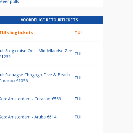
Meer polls
VOORDELIGE RETOURTICKETS
TUI vliegtickets
TUI
Jul: 8-dg cruise Oost Middellandse Zee
TUI
€1235
Jul: 9-daagse Chogogo Dive & Beach
TUI
Curacao €1056
Sep: Amsterdam - Curacao €569
TUI
Sep: Amsterdam - Aruba €614
TUI