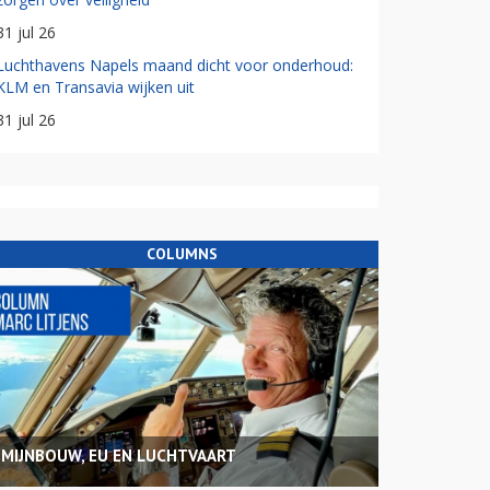
31 jul 26
Luchthavens Napels maand dicht voor onderhoud:
KLM en Transavia wijken uit
31 jul 26
COLUMNS
MIJNBOUW, EU EN LUCHTVAART