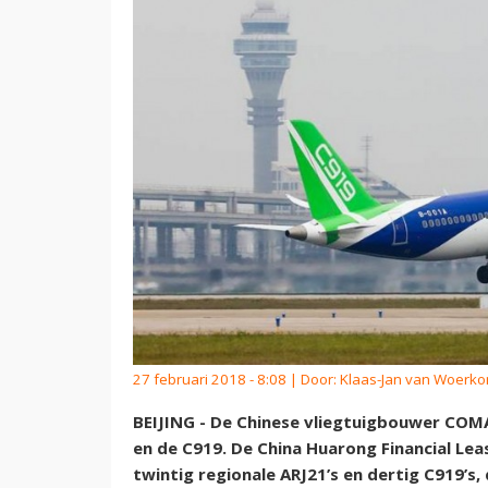
27 februari 2018 - 8:08 | Door:
Klaas-Jan van Woerk
BEIJING - De Chinese vliegtuigbouwer COMA
en de C919. De China Huarong Financial Le
twintig regionale ARJ21’s en dertig C919’s