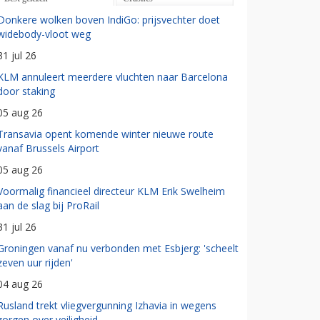
Donkere wolken boven IndiGo: prijsvechter doet
widebody-vloot weg
31 jul 26
KLM annuleert meerdere vluchten naar Barcelona
door staking
05 aug 26
Transavia opent komende winter nieuwe route
vanaf Brussels Airport
05 aug 26
Voormalig financieel directeur KLM Erik Swelheim
aan de slag bij ProRail
31 jul 26
Groningen vanaf nu verbonden met Esbjerg: 'scheelt
zeven uur rijden'
04 aug 26
Rusland trekt vliegvergunning Izhavia in wegens
zorgen over veiligheid