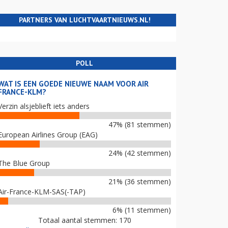
PARTNERS VAN LUCHTVAARTNIEUWS.NL!
POLL
WAT IS EEN GOEDE NIEUWE NAAM VOOR AIR
FRANCE-KLM?
Verzin alsjeblieft iets anders
47% (81 stemmen)
European Airlines Group (EAG)
24% (42 stemmen)
The Blue Group
21% (36 stemmen)
Air-France-KLM-SAS(-TAP)
6% (11 stemmen)
Totaal aantal stemmen: 170