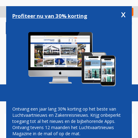
Overslaan
en
x
Digitaal Magazine
Registreer
Check in
naar
Profiteer nu van 30% korting
de
inhoud
gaan
Magazine
Podcasts
Vacatures
Toggl
naviga
Ontvang een jaar lang 30% korting op het beste van
Luchtvaartnieuws en Zakenreisnieuws. Krijg onbeperkt
toegang tot al het nieuws en de bijbehorende Apps.
C919
Ontvang tevens 12 maanden het Luchtvaartnieuws
Magazine in de mail of op de mat.