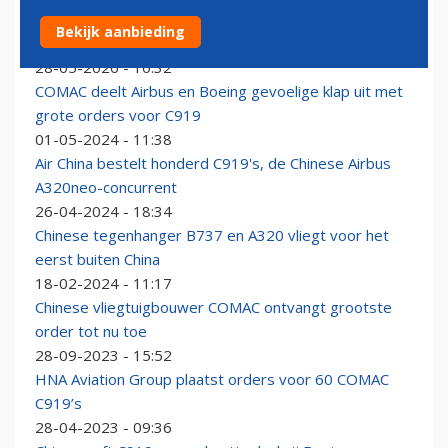
China dwarsboomt leveringen Airbus en eist vaart
Bekijk aanbieding
achter goedkeuring C919
28-05-2026 - 10:32
COMAC deelt Airbus en Boeing gevoelige klap uit met
grote orders voor C919
01-05-2024 - 11:38
Air China bestelt honderd C919's, de Chinese Airbus
A320neo-concurrent
26-04-2024 - 18:34
Chinese tegenhanger B737 en A320 vliegt voor het
eerst buiten China
18-02-2024 - 11:17
Chinese vliegtuigbouwer COMAC ontvangt grootste
order tot nu toe
28-09-2023 - 15:52
HNA Aviation Group plaatst orders voor 60 COMAC
C919’s
28-04-2023 - 09:36