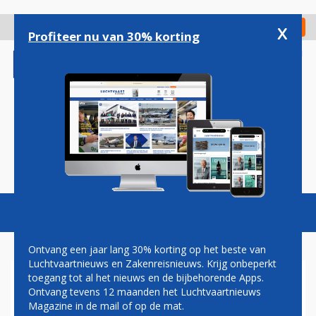
Overslaan
en
x
Digitaal Magazine
Registreer
Check in
naar
Profiteer nu van 30% korting
de
inhoud
gaan
Magazine
Podcasts
Vacatures
Toggl
naviga
Ontvang een jaar lang 30% korting op het beste van
Luchtvaartnieuws en Zakenreisnieuws. Krijg onbeperkt
toegang tot al het nieuws en de bijbehorende Apps.
HNA GROUP WIL
Ontvang tevens 12 maanden het Luchtvaartnieuws
DRIEHONDERD VLIEGTUIGEN
Magazine in de mail of op de mat.