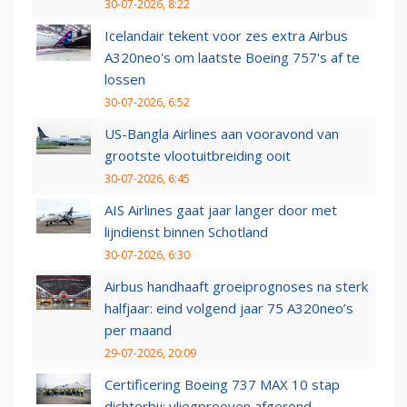
30-07-2026, 8:22
Icelandair tekent voor zes extra Airbus
A320neo's om laatste Boeing 757's af te
lossen
30-07-2026, 6:52
US-Bangla Airlines aan vooravond van
grootste vlootuitbreiding ooit
30-07-2026, 6:45
AIS Airlines gaat jaar langer door met
lijndienst binnen Schotland
30-07-2026, 6:30
Airbus handhaaft groeiprognoses na sterk
halfjaar: eind volgend jaar 75 A320neo’s
per maand
29-07-2026, 20:09
Certificering Boeing 737 MAX 10 stap
dichterbij: vliegproeven afgerond