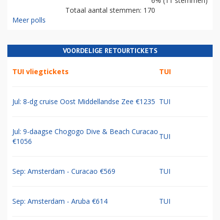
6% (11 stemmen)
Totaal aantal stemmen: 170
Meer polls
VOORDELIGE RETOURTICKETS
TUI vliegtickets
TUI
Jul: 8-dg cruise Oost Middellandse Zee €1235
TUI
Jul: 9-daagse Chogogo Dive & Beach Curacao
TUI
€1056
Sep: Amsterdam - Curacao €569
TUI
Sep: Amsterdam - Aruba €614
TUI