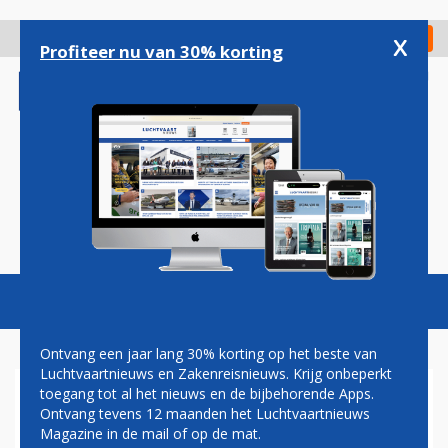
Overslaan
en
x
Digitaal Magazine
Registreer
Check in
naar
Profiteer nu van 30% korting
de
inhoud
gaan
Magazine
Podcasts
Vacatures
Toggl
naviga
Ontvang een jaar lang 30% korting op het beste van
Luchtvaartnieuws en Zakenreisnieuws. Krijg onbeperkt
toegang tot al het nieuws en de bijbehorende Apps.
GROEN LICHT VOOR NAUWE
Ontvang tevens 12 maanden het Luchtvaartnieuws
SAMENWERKING TUSSEN
Magazine in de mail of op de mat.