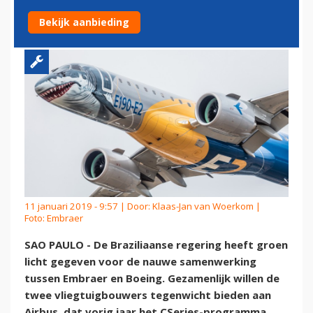
EMBRAER EN BOEING
Bekijk aanbieding
11 januari 2019 - 9:57 | Door:
Klaas-Jan van Woerkom
|
Foto: Embraer
SAO PAULO - De Braziliaanse regering heeft groen
licht gegeven voor de nauwe samenwerking
tussen Embraer en Boeing. Gezamenlijk willen de
twee vliegtuigbouwers tegenwicht bieden aan
Airbus, dat vorig jaar het CSeries-programma