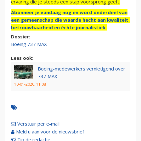
ervaring die je steeds een stap voorsprong geeft.
Abonneer je vandaag nog en word onderdeel van
een gemeenschap die waarde hecht aan kwaliteit,
betrouwbaarheid en échte journalistiek.
Dossier:
Boeing 737 MAX
Lees ook:
Boeing-medewerkers vernietigend over
737 MAX
10-01-2020, 11:08
Verstuur per e-mail
Meld u aan voor de nieuwsbrief
Tip de redactie