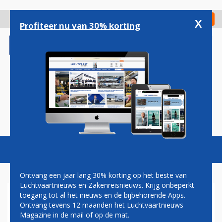
Overslaan
en
x
Digitaal Magazine
Registreer
Check in
naar
Profiteer nu van 30% korting
de
inhoud
gaan
Magazine
Podcasts
Vacatures
Toggl
naviga
Ontvang een jaar lang 30% korting op het beste van
Luchtvaartnieuws en Zakenreisnieuws. Krijg onbeperkt
toegang tot al het nieuws en de bijbehorende Apps.
HUIS VAN AFGEVAARDIGDEN
Ontvang tevens 12 maanden het Luchtvaartnieuws
MAAKT GEHAKT VAN BOEING
Magazine in de mail of op de mat.