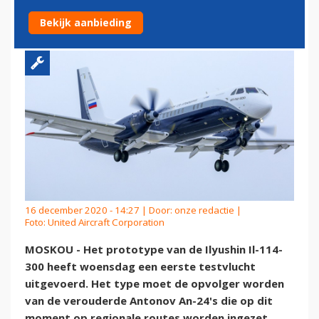
IN
Bekijk aanbieding
16 december 2020 - 14:27 | Door:
onze redactie
|
Foto: United Aircraft Corporation
MOSKOU - Het prototype van de Ilyushin Il-114-
300 heeft woensdag een eerste testvlucht
uitgevoerd. Het type moet de opvolger worden
van de verouderde Antonov An-24's die op dit
moment op regionale routes worden ingezet.