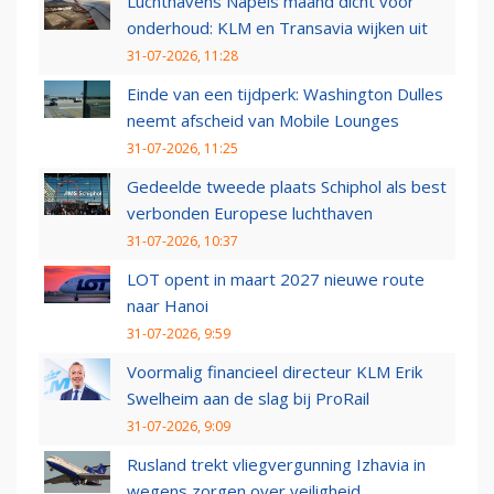
Luchthavens Napels maand dicht voor
onderhoud: KLM en Transavia wijken uit
31-07-2026, 11:28
Einde van een tijdperk: Washington Dulles
neemt afscheid van Mobile Lounges
31-07-2026, 11:25
Gedeelde tweede plaats Schiphol als best
verbonden Europese luchthaven
31-07-2026, 10:37
LOT opent in maart 2027 nieuwe route
naar Hanoi
31-07-2026, 9:59
Voormalig financieel directeur KLM Erik
Swelheim aan de slag bij ProRail
31-07-2026, 9:09
Rusland trekt vliegvergunning Izhavia in
wegens zorgen over veiligheid