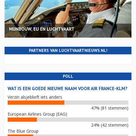
MIJNBOUW, EU EN LUCHTVAART
PARTNERS VAN LUCHTVAARTNIEUWS.NL!
POLL
WAT IS EEN GOEDE NIEUWE NAAM VOOR AIR FRANCE-KLM?
Verzin alsjeblieft iets anders
47% (81 stemmen)
European Airlines Group (EAG)
24% (42 stemmen)
The Blue Group