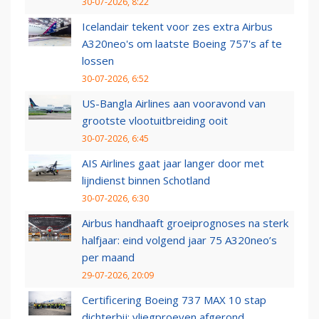
30-07-2026, 8:22
Icelandair tekent voor zes extra Airbus
A320neo's om laatste Boeing 757's af te
lossen
30-07-2026, 6:52
US-Bangla Airlines aan vooravond van
grootste vlootuitbreiding ooit
30-07-2026, 6:45
AIS Airlines gaat jaar langer door met
lijndienst binnen Schotland
30-07-2026, 6:30
Airbus handhaaft groeiprognoses na sterk
halfjaar: eind volgend jaar 75 A320neo’s
per maand
29-07-2026, 20:09
Certificering Boeing 737 MAX 10 stap
dichterbij: vliegproeven afgerond