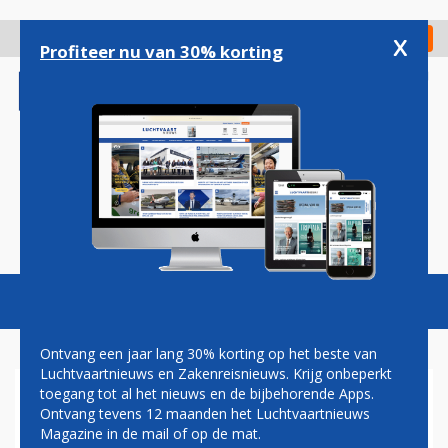
Overslaan
en
x
Digitaal Magazine
Registreer
Check in
naar
Profiteer nu van 30% korting
de
inhoud
gaan
Magazine
Podcasts
Vacatures
Toggl
naviga
Ontvang een jaar lang 30% korting op het beste van
Luchtvaartnieuws en Zakenreisnieuws. Krijg onbeperkt
toegang tot al het nieuws en de bijbehorende Apps.
NIEUWE ILYUSHIN IL-14-300
Ontvang tevens 12 maanden het Luchtvaartnieuws
VOOR HET EERST DE LUCHT
Magazine in de mail of op de mat.