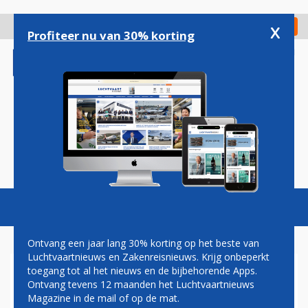
Overslaan
en
x
Digitaal Magazine
Registreer
Check in
naar
Profiteer nu van 30% korting
de
inhoud
gaan
Magazine
Podcasts
Vacatures
Toggl
naviga
Ontvang een jaar lang 30% korting op het beste van
Luchtvaartnieuws en Zakenreisnieuws. Krijg onbeperkt
toegang tot al het nieuws en de bijbehorende Apps.
NIEUWE ILYUSHIN IL-14-300
Ontvang tevens 12 maanden het Luchtvaartnieuws
VOOR HET EERST DE LUCHT
Magazine in de mail of op de mat.