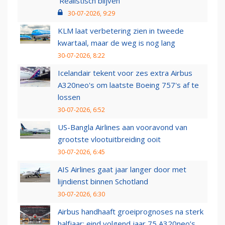
‘Realistisch blijven’
30-07-2026, 9:29
KLM laat verbetering zien in tweede
kwartaal, maar de weg is nog lang
30-07-2026, 8:22
Icelandair tekent voor zes extra Airbus
A320neo's om laatste Boeing 757's af te
lossen
30-07-2026, 6:52
US-Bangla Airlines aan vooravond van
grootste vlootuitbreiding ooit
30-07-2026, 6:45
AIS Airlines gaat jaar langer door met
lijndienst binnen Schotland
30-07-2026, 6:30
Airbus handhaaft groeiprognoses na sterk
halfjaar: eind volgend jaar 75 A320neo’s