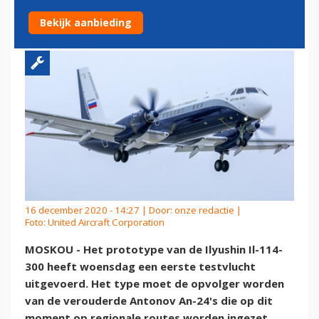
IN
Bekijk aanbieding
16 december 2020 - 14:27 | Door:
onze redactie
|
Foto: United Aircraft Corporation
MOSKOU - Het prototype van de Ilyushin Il-114-
300 heeft woensdag een eerste testvlucht
uitgevoerd. Het type moet de opvolger worden
van de verouderde Antonov An-24's die op dit
moment op regionale routes worden ingezet.