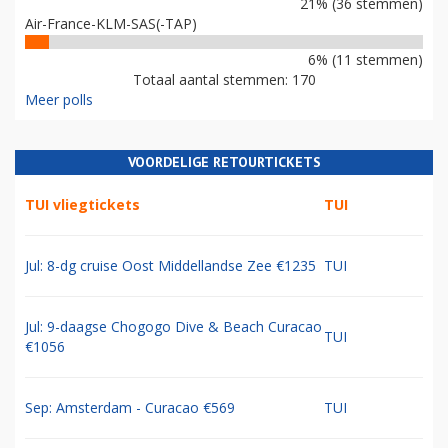
21% (36 stemmen)
Air-France-KLM-SAS(-TAP)
6% (11 stemmen)
Totaal aantal stemmen: 170
Meer polls
VOORDELIGE RETOURTICKETS
TUI vliegtickets
TUI
Jul: 8-dg cruise Oost Middellandse Zee €1235
TUI
Jul: 9-daagse Chogogo Dive & Beach Curacao
TUI
€1056
Sep: Amsterdam - Curacao €569
TUI