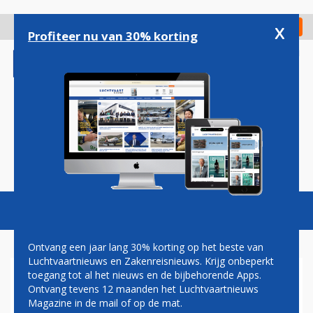
Overslaan
en
x
Digitaal Magazine
Registreer
Check in
naar
Profiteer nu van 30% korting
de
inhoud
gaan
Magazine
Podcasts
Vacatures
Toggl
naviga
Ontvang een jaar lang 30% korting op het beste van
Luchtvaartnieuws en Zakenreisnieuws. Krijg onbeperkt
toegang tot al het nieuws en de bijbehorende Apps.
SERIEPRODUCTIE CHINESE
Ontvang tevens 12 maanden het Luchtvaartnieuws
ARJ21 EINDELIJK VAN START
Magazine in de mail of op de mat.