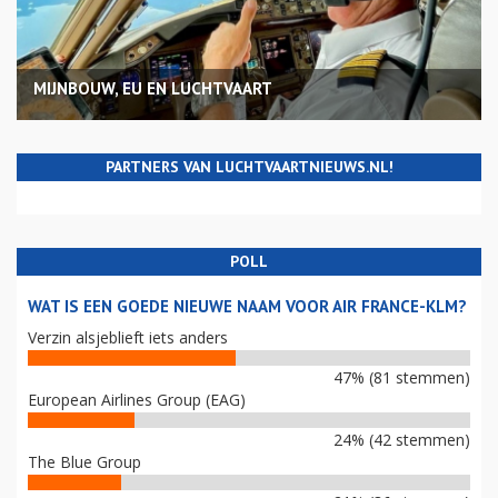
MIJNBOUW, EU EN LUCHTVAART
PARTNERS VAN LUCHTVAARTNIEUWS.NL!
POLL
WAT IS EEN GOEDE NIEUWE NAAM VOOR AIR FRANCE-KLM?
Verzin alsjeblieft iets anders
47% (81 stemmen)
European Airlines Group (EAG)
24% (42 stemmen)
The Blue Group