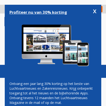
Overslaan
en
x
Digitaal Magazine
Registreer
Check in
naar
Profiteer nu van 30% korting
de
inhoud
gaan
Magazine
Podcasts
Vacatures
Toggl
naviga
Ontvang een jaar lang 30% korting op het beste van
Luchtvaartnieuws en Zakenreisnieuws. Krijg onbeperkt
toegang tot al het nieuws en de bijbehorende Apps.
'TECHNICI BOEING ONDER
Ontvang tevens 12 maanden het Luchtvaartnieuws
DRUK GEZET BIJ TESTEN
Magazine in de mail of op de mat.