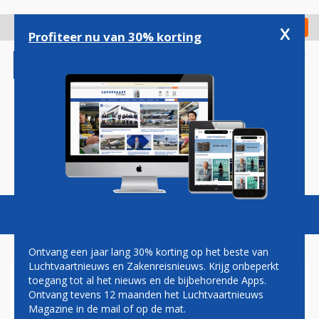
Overslaan
en
x
Digitaal Magazine
Registreer
Check in
naar
Profiteer nu van 30% korting
de
inhoud
gaan
Magazine
Podcasts
Vacatures
Toggl
naviga
Ontvang een jaar lang 30% korting op het beste van
Luchtvaartnieuws en Zakenreisnieuws. Krijg onbeperkt
toegang tot al het nieuws en de bijbehorende Apps.
UITGEBREIDE OPDRACHT
Ontvang tevens 12 maanden het Luchtvaartnieuws
STORK AEROSPACE
Magazine in de mail of op de mat.