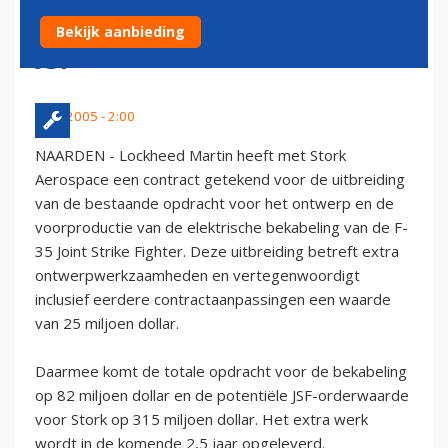
ELEKTRISCHE BEKABELING
Bekijk aanbieding
JSF
1 juli 2005 - 2:00
NAARDEN - Lockheed Martin heeft met Stork
Aerospace een contract getekend voor de uitbreiding
van de bestaande opdracht voor het ontwerp en de
voorproductie van de elektrische bekabeling van de F-
35 Joint Strike Fighter. Deze uitbreiding betreft extra
ontwerpwerkzaamheden en vertegenwoordigt
inclusief eerdere contractaanpassingen een waarde
van 25 miljoen dollar.
Daarmee komt de totale opdracht voor de bekabeling
op 82 miljoen dollar en de potentiële JSF-orderwaarde
voor Stork op 315 miljoen dollar. Het extra werk
wordt in de komende 2,5 jaar opgeleverd.