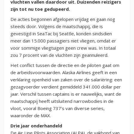
vluchten vallen daardoor uit. Duizenden reizigers
zijn tot nu toe gedupeerd.
De acties begonnen afgelopen vrijdag en gaan nog
steeds door. Volgens de maatschappij, die is
gevestigd in SeaTac bij Seattle, konden sindsdien
meer dan 15.000 passagiers niet vliegen, omdat er
voor sommige vliegtuigen geen crew was. In totaal
zou 7 procent van de vluchten zijn geannuleerd.
Het conflict tussen de directie en de piloten gaat om
de arbeidsvoorwaarden. Alaska Airlines geeft in een
verklaring openheid van zaken over de salariëring: een
gezagvoerder verdient gemiddeld 341.000 dollar per
jaar. Verschil tussen captains is er nauwelijks, want de
maatschappij heeft uitsluitend narrowbodies in de
vloot, vooral Boeing 737's van diverse series,
waaronder de MAX.
Drie jaar onderhandeld
De Air Line Pilots Association (ALPA), de vakbond van