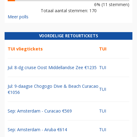
6% (11 stemmen)
Totaal aantal stemmen: 170
Meer polls
VOORDELIGE RETOURTICKETS
TUI vliegtickets
TUI
Jul: 8-dg cruise Oost Middellandse Zee €1235
TUI
Jul: 9-daagse Chogogo Dive & Beach Curacao
TUI
€1056
Sep: Amsterdam - Curacao €569
TUI
Sep: Amsterdam - Aruba €614
TUI