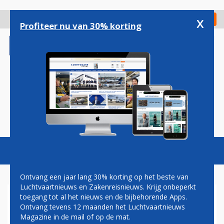
Overslaan
en
x
Digitaal Magazine
Registreer
Check in
naar
Profiteer nu van 30% korting
de
inhoud
gaan
Magazine
Podcasts
Vacatures
Toggl
naviga
Ontvang een jaar lang 30% korting op het beste van
Luchtvaartnieuws en Zakenreisnieuws. Krijg onbeperkt
toegang tot al het nieuws en de bijbehorende Apps.
ACTIES PILOTEN BIJ ALASKA
Ontvang tevens 12 maanden het Luchtvaartnieuws
AIRLINES GAAN DOOR:
Magazine in de mail of op de mat.