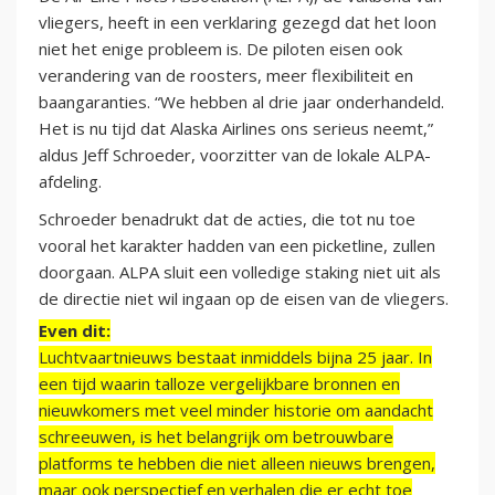
vliegers, heeft in een verklaring gezegd dat het loon
niet het enige probleem is. De piloten eisen ook
verandering van de roosters, meer flexibiliteit en
baangaranties. “We hebben al drie jaar onderhandeld.
Het is nu tijd dat Alaska Airlines ons serieus neemt,”
aldus Jeff Schroeder, voorzitter van de lokale ALPA-
afdeling.
Schroeder benadrukt dat de acties, die tot nu toe
vooral het karakter hadden van een picketline, zullen
doorgaan. ALPA sluit een volledige staking niet uit als
de directie niet wil ingaan op de eisen van de vliegers.
Even dit:
Luchtvaartnieuws bestaat inmiddels bijna 25 jaar. In
een tijd waarin talloze vergelijkbare bronnen en
nieuwkomers met veel minder historie om aandacht
schreeuwen, is het belangrijk om betrouwbare
platforms te hebben die niet alleen nieuws brengen,
maar ook perspectief en verhalen die er echt toe