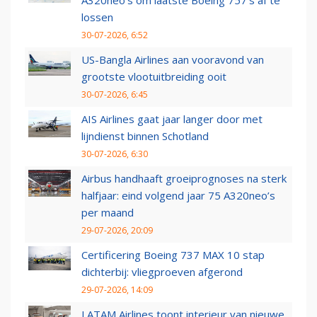
A320neo's om laatste Boeing 757's af te
lossen
30-07-2026, 6:52
US-Bangla Airlines aan vooravond van
grootste vlootuitbreiding ooit
30-07-2026, 6:45
AIS Airlines gaat jaar langer door met
lijndienst binnen Schotland
30-07-2026, 6:30
Airbus handhaaft groeiprognoses na sterk
halfjaar: eind volgend jaar 75 A320neo’s
per maand
29-07-2026, 20:09
Certificering Boeing 737 MAX 10 stap
dichterbij: vliegproeven afgerond
29-07-2026, 14:09
LATAM Airlines toont interieur van nieuwe