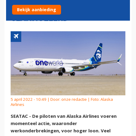
OPNIEUW VEEL VLUCHTEN
Bekijk aanbieding
GEANNULEERD
5 april 2022 - 10:49 | Door:
onze redactie
| Foto: Alaska
Airlines
SEATAC - De piloten van Alaska Airlines voeren
momenteel actie, waaronder
werkonderbrekingen, voor hoger loon. Veel