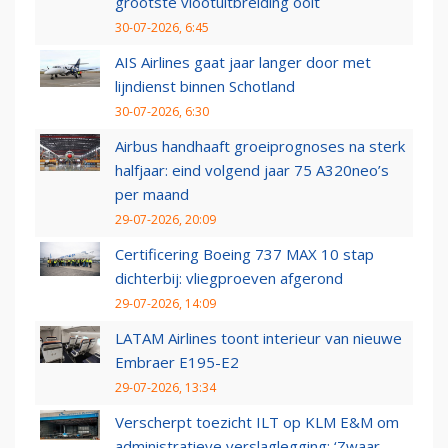
grootste vlootuitbreiding ooit
30-07-2026, 6:45
AIS Airlines gaat jaar langer door met
lijndienst binnen Schotland
30-07-2026, 6:30
Airbus handhaaft groeiprognoses na sterk
halfjaar: eind volgend jaar 75 A320neo’s
per maand
29-07-2026, 20:09
Certificering Boeing 737 MAX 10 stap
dichterbij: vliegproeven afgerond
29-07-2026, 14:09
LATAM Airlines toont interieur van nieuwe
Embraer E195-E2
29-07-2026, 13:34
Verscherpt toezicht ILT op KLM E&M om
administratieve verslaglegging: ‘Zwaar