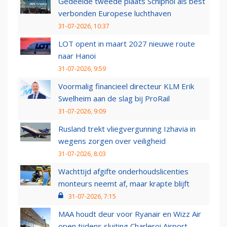
Gedeelde tweede plaats Schiphol als best
verbonden Europese luchthaven
31-07-2026, 10:37
LOT opent in maart 2027 nieuwe route
naar Hanoi
31-07-2026, 9:59
Voormalig financieel directeur KLM Erik
Swelheim aan de slag bij ProRail
31-07-2026, 9:09
Rusland trekt vliegvergunning Izhavia in
wegens zorgen over veiligheid
31-07-2026, 8:03
Wachttijd afgifte onderhoudslicenties
monteurs neemt af, maar krapte blijft
31-07-2026, 7:15
MAA houdt deur voor Ryanair en Wizz Air
open tijdens sluiting Charleroi Airport