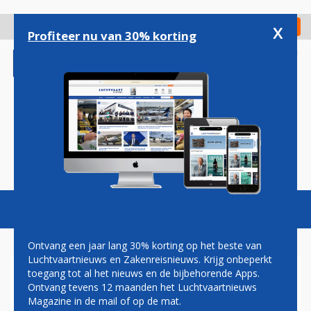
Overslaan
en
x
Digitaal Magazine
Registreer
Check in
naar
Profiteer nu van 30% korting
de
inhoud
gaan
Magazine
Podcasts
Vacatures
Toggl
naviga
Ontvang een jaar lang 30% korting op het beste van
Luchtvaartnieuws en Zakenreisnieuws. Krijg onbeperkt
toegang tot al het nieuws en de bijbehorende Apps.
AIR CANADA BIEDT 5
Ontvang tevens 12 maanden het Luchtvaartnieuws
STERREN BELEVING
Magazine in de mail of op de mat.