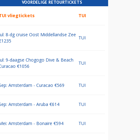
VOORDELIGE RETOURTICKETS
TUI vliegtickets
TUI
Jul: 8-dg cruise Oost Middellandse Zee
TUI
€1235
Jul: 9-daagse Chogogo Dive & Beach
TUI
Curacao €1056
Sep: Amsterdam - Curacao €569
TUI
Sep: Amsterdam - Aruba €614
TUI
Mei: Amsterdam - Bonaire €594
TUI