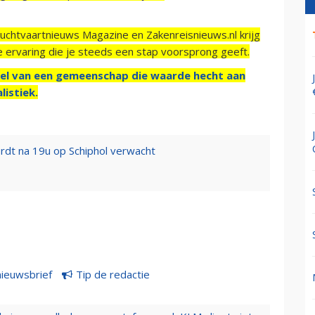
Luchtvaartnieuws Magazine en Zakenreisnieuws.nl krijg
e ervaring die je steeds een stap voorsprong geeft.
el van een gemeenschap die waarde hecht aan
listiek.
rdt na 19u op Schiphol verwacht
nieuwsbrief
Tip de redactie