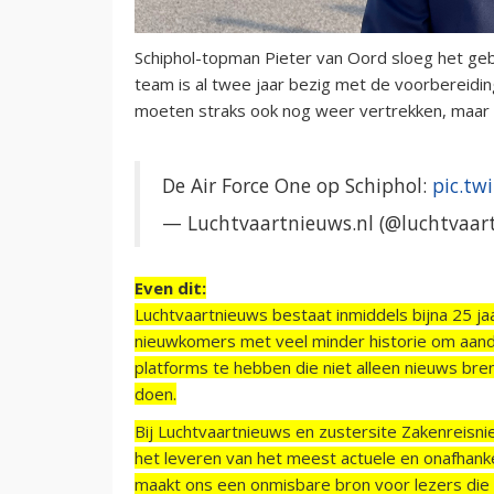
Schiphol-topman Pieter van Oord sloeg het gebe
team is al twee jaar bezig met de voorbereidi
moeten straks ook nog weer vertrekken, maar
De Air Force One op Schiphol:
pic.tw
— Luchtvaartnieuws.nl (@luchtvaar
Even dit:
Luchtvaartnieuws bestaat inmiddels bijna 25 jaa
nieuwkomers met veel minder historie om aand
platforms te hebben die niet alleen nieuws bre
doen.
Bij Luchtvaartnieuws en zustersite Zakenreisn
het leveren van het meest actuele en onafhankel
maakt ons een onmisbare bron voor lezers die g