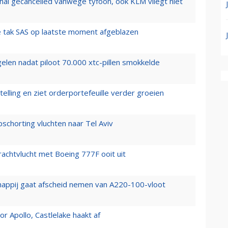
hai gecancelled vanwege tyfoon, ook KLM vliegt niet
 tak SAS op laatste moment afgeblazen
elen nadat piloot 70.000 xtc-pillen smokkelde
elling en ziet orderportefeuille verder groeien
chorting vluchten naar Tel Aviv
vrachtvlucht met Boeing 777F ooit uit
happij gaat afscheid nemen van A220-100-vloot
 Apollo, Castlelake haakt af