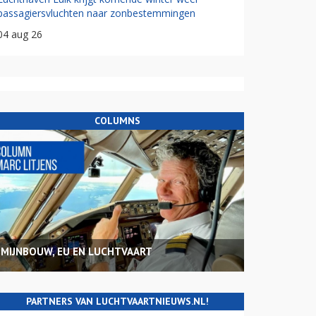
passagiersvluchten naar zonbestemmingen
04 aug 26
COLUMNS
MIJNBOUW, EU EN LUCHTVAART
PARTNERS VAN LUCHTVAARTNIEUWS.NL!