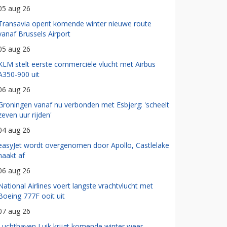
05 aug 26
Transavia opent komende winter nieuwe route
vanaf Brussels Airport
05 aug 26
KLM stelt eerste commerciële vlucht met Airbus
A350-900 uit
06 aug 26
Groningen vanaf nu verbonden met Esbjerg: 'scheelt
zeven uur rijden'
04 aug 26
easyJet wordt overgenomen door Apollo, Castlelake
haakt af
06 aug 26
National Airlines voert langste vrachtvlucht met
Boeing 777F ooit uit
07 aug 26
Luchthaven Luik krijgt komende winter weer