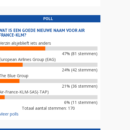
POLL
WAT IS EEN GOEDE NIEUWE NAAM VOOR AIR
FRANCE-KLM?
Verzin alsjeblieft iets anders
47% (81 stemmen)
European Airlines Group (EAG)
24% (42 stemmen)
The Blue Group
21% (36 stemmen)
Air-France-KLM-SAS(-TAP)
6% (11 stemmen)
Totaal aantal stemmen: 170
Meer polls