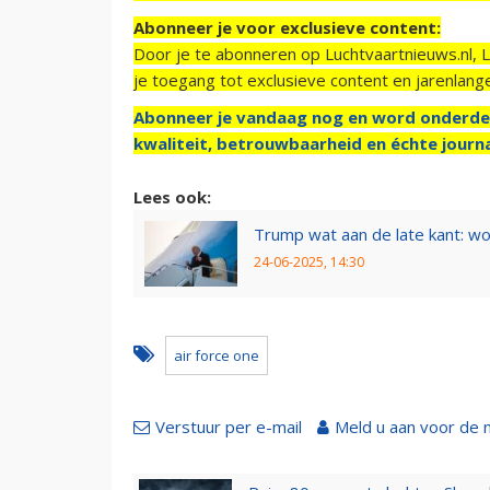
Abonneer je voor exclusieve content:
Door je te abonneren op Luchtvaartnieuws.nl, 
je toegang tot exclusieve content en jarenlang
Abonneer je vandaag nog en word onderde
kwaliteit, betrouwbaarheid en échte journa
Lees ook:
Trump wat aan de late kant: wo
24-06-2025, 14:30
air force one
Verstuur per e-mail
Meld u aan voor de 