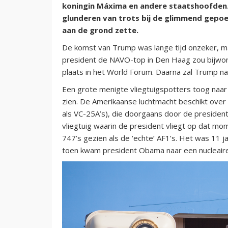
koningin Máxima en andere staatshoofden.
glunderen van trots bij de glimmend gepoe
aan de grond zette.
De komst van Trump was lange tijd onzeker, m
president de NAVO-top in Den Haag zou bijwon
plaats in het World Forum. Daarna zal Trump n
Een grote menigte vliegtuigspotters toog naar 
zien. De Amerikaanse luchtmacht beschikt ove
als VC-25A’s), die doorgaans door de presiden
vliegtuig waarin de president vliegt op dat mom
747’s gezien als de ‘echte’ AF1’s. Het was 11 j
toen kwam president Obama naar een nucleaire