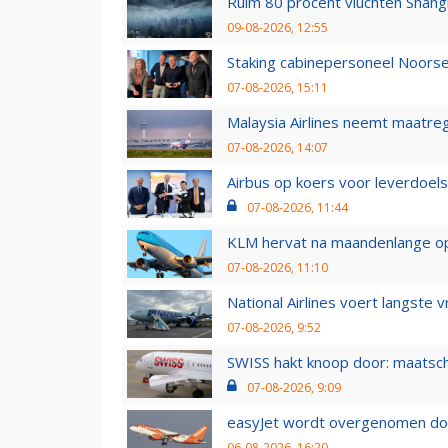
Ruim 80 procent vluchten Shang
09-08-2026, 12:55
Staking cabinepersoneel Noorse
07-08-2026, 15:11
Malaysia Airlines neemt maatreg
07-08-2026, 14:07
Airbus op koers voor leverdoelst
07-08-2026, 11:44
KLM hervat na maandenlange ops
07-08-2026, 11:10
National Airlines voert langste 
07-08-2026, 9:52
SWISS hakt knoop door: maatsc
07-08-2026, 9:09
easyJet wordt overgenomen door
06-08-2026, 16:20