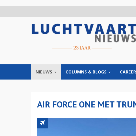
Overslaan
en
naar
de
inhoud
gaan
NIEUWS
COLUMNS & BLOGS
CAREER
AIR FORCE ONE MET TRU