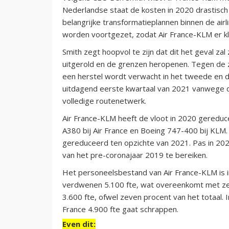
Nederlandse staat de kosten in 2020 drastisch
belangrijke transformatieplannen binnen de air
worden voortgezet, zodat Air France-KLM er kl
Smith zegt hoopvol te zijn dat dit het geval zal
uitgerold en de grenzen heropenen. Tegen de z
een herstel wordt verwacht in het tweede en d
uitdagend eerste kwartaal van 2021 vanwege de r
volledige routenetwerk.
Air France-KLM heeft de vloot in 2020 gereduc
A380 bij Air France en Boeing 747-400 bij KLM
gereduceerd ten opzichte van 2021. Pas in 202
van het pre-coronajaar 2019 te bereiken.
Het personeelsbestand van Air France-KLM is 
verdwenen 5.100 fte, wat overeenkomt met zest
3.600 fte, ofwel zeven procent van het totaal. 
France 4.900 fte gaat schrappen.
Even dit: