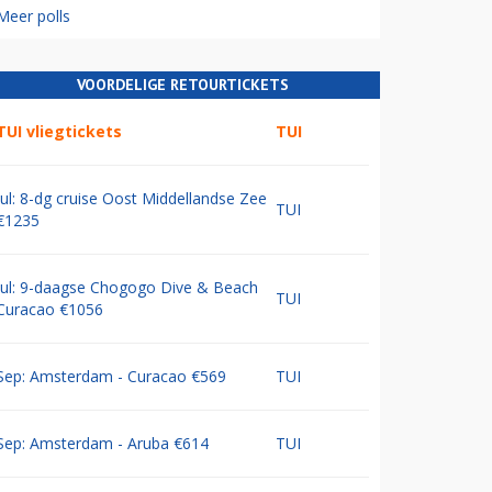
Meer polls
VOORDELIGE RETOURTICKETS
TUI vliegtickets
TUI
Jul: 8-dg cruise Oost Middellandse Zee
TUI
€1235
Jul: 9-daagse Chogogo Dive & Beach
TUI
Curacao €1056
Sep: Amsterdam - Curacao €569
TUI
Sep: Amsterdam - Aruba €614
TUI