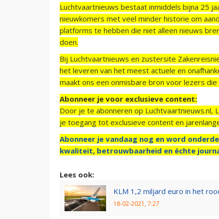
Luchtvaartnieuws bestaat inmiddels bijna 25 jaa
nieuwkomers met veel minder historie om aand
platforms te hebben die niet alleen nieuws bre
doen.
Bij Luchtvaartnieuws en zustersite Zakenreisn
het leveren van het meest actuele en onafhankel
maakt ons een onmisbare bron voor lezers die g
Abonneer je voor exclusieve content:
Door je te abonneren op Luchtvaartnieuws.nl, 
je toegang tot exclusieve content en jarenlang
Abonneer je vandaag nog en word onderde
kwaliteit, betrouwbaarheid en échte journa
Lees ook:
KLM 1,2 miljard euro in het rood
18-02-2021, 7:27