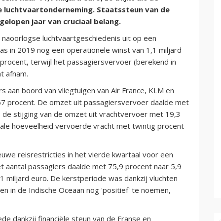
de luchtvaartonderneming. Staatssteun van de
elopen jaar van cruciaal belang.
e naoorlogse luchtvaartgeschiedenis uit op een
was in 2019 nog een operationele winst van 1,1 miljard
procent, terwijl het passagiersvervoer (berekend in
t afnam.
rs aan boord van vliegtuigen van Air France, KLM en
 67 procent. De omzet uit passagiersvervoer daalde met
s de stijging van de omzet uit vrachtvervoer met 19,3
otale hoeveelheid vervoerde vracht met twintig procent
we reisrestricties in het vierde kwartaal voor een
t aantal passagiers daalde met 75,9 procent naar 5,9
1 miljard euro. De kerstperiode was dankzij vluchten
den in de Indische Oceaan nog 'positief' te noemen,
e dankzij financiële steun van de Franse en