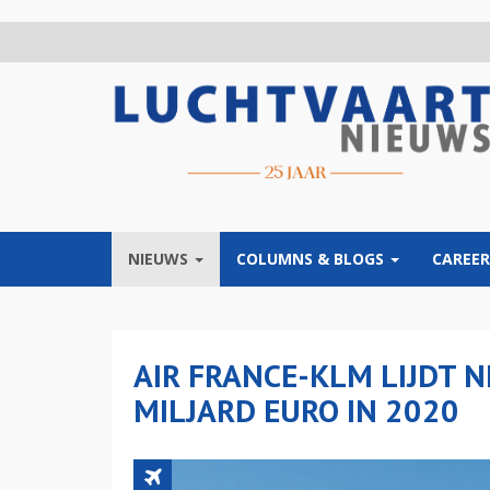
Overslaan
en
naar
de
inhoud
gaan
NIEUWS
COLUMNS & BLOGS
CAREER
AIR FRANCE-KLM LIJDT N
MILJARD EURO IN 2020