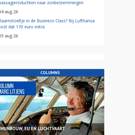
passagiersvluchten naar zonbestemmingen
04 aug 26
Raamstoeltje in de Business Class? Bij Lufthansa
kost dat 170 euro extra
05 aug 26
COLUMNS
MIJNBOUW, EU EN LUCHTVAART