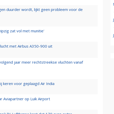
iegen duurder wordt, lijkt geen probleem voor de
ipzig zat vol met munitie'
lucht met Airbus A350-900 uit
 volgend jaar meer rechtstreekse vluchten vanaf
j keren voor geplaagd Air India
r Aviapartner op Luik Airport
ss? Bij Lufthansa kost dat 170 euro extra