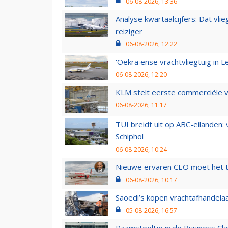
06-08-2026, 13:36
Analyse kwartaalcijfers: Dat vl
reiziger
06-08-2026, 12:22
'Oekraïense vrachtvliegtuig in Le
06-08-2026, 12:20
KLM stelt eerste commerciële v
06-08-2026, 11:17
TUI breidt uit op ABC-eilanden:
Schiphol
06-08-2026, 10:24
Nieuwe ervaren CEO moet het ti
06-08-2026, 10:17
Saoedi’s kopen vrachtafhandelaa
05-08-2026, 16:57
Raamstoeltje in de Business Cla