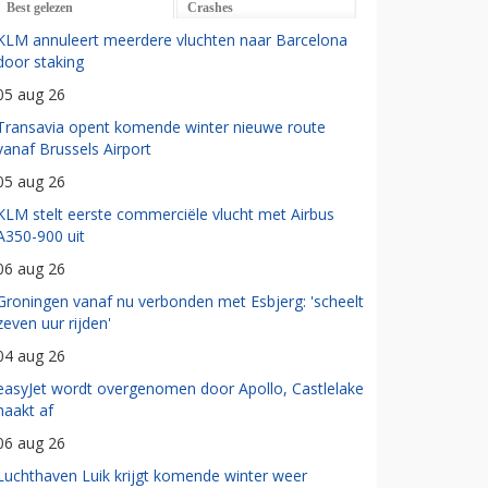
Best gelezen
Crashes
KLM annuleert meerdere vluchten naar Barcelona
door staking
05 aug 26
Transavia opent komende winter nieuwe route
vanaf Brussels Airport
05 aug 26
KLM stelt eerste commerciële vlucht met Airbus
A350-900 uit
06 aug 26
Groningen vanaf nu verbonden met Esbjerg: 'scheelt
zeven uur rijden'
04 aug 26
easyJet wordt overgenomen door Apollo, Castlelake
haakt af
06 aug 26
Luchthaven Luik krijgt komende winter weer