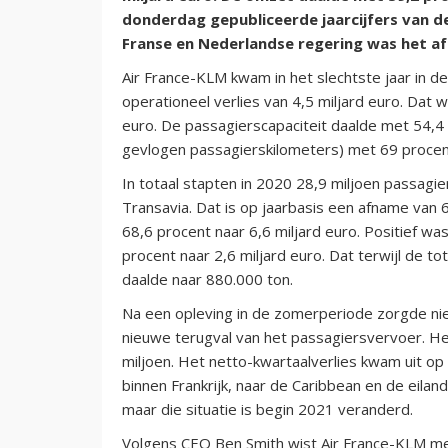
donderdag gepubliceerde jaarcijfers van 
Franse en Nederlandse regering was het afg
Air France-KLM kwam in het slechtste jaar in d
operationeel verlies van 4,5 miljard euro. Dat 
euro. De passagierscapaciteit daalde met 54,4 
gevlogen passagierskilometers) met 69 procen
In totaal stapten in 2020 28,9 miljoen passagie
Transavia. Dat is op jaarbasis een afname van
68,6 procent naar 6,6 miljard euro. Positief wa
procent naar 2,6 miljard euro. Dat terwijl de t
daalde naar 880.000 ton.
Na een opleving in de zomerperiode zorgde nieu
nieuwe terugval van het passagiersvervoer. He
miljoen. Het netto-kwartaalverlies kwam uit op 
binnen Frankrijk, naar de Caribbean en de eilan
maar die situatie is begin 2021 veranderd.
Volgens CEO Ben Smith wist Air France-KLM med