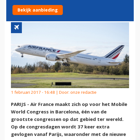
BARCELONA
Bekijk aanbieding
1 februari 2017 - 16:48 | Door:
onze redactie
PARIJS - Air France maakt zich op voor het Mobile
World Congress in Barcelona, één van de
grootste congressen op dat gebied ter wereld.
Op de congresdagen wordt 37 keer extra
gevlogen vanaf Parijs, waaronder met de nieuwe