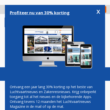
Overslaan
en
x
Digitaal Magazine
Registreer
Check in
naar
Profiteer nu van 30% korting
de
inhoud
gaan
Magazine
Podcasts
Vacatures
Toggl
naviga
Ontvang een jaar lang 30% korting op het beste van
Luchtvaartnieuws en Zakenreisnieuws. Krijg onbeperkt
toegang tot al het nieuws en de bijbehorende Apps.
AIR FRANCE MET
Ontvang tevens 12 maanden het Luchtvaartnieuws
DREAMLINER NAAR
Magazine in de mail of op de mat.