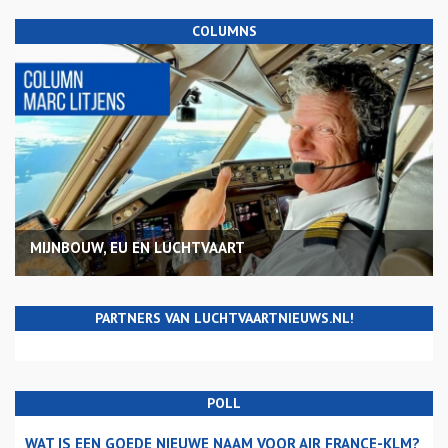
COLUMNS
MIJNBOUW, EU EN LUCHTVAART
PARTNERS VAN LUCHTVAARTNIEUWS.NL!
POLL
WAT IS EEN GOEDE NIEUWE NAAM VOOR AIR FRANCE-KLM?