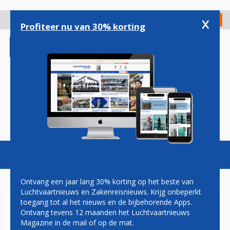
Overslaan
en
x
Digitaal Magazine
Registreer
Check in
naar
Profiteer nu van 30% korting
de
inhoud
gaan
Magazine
Podcasts
Vacatures
Toggl
naviga
Ontvang een jaar lang 30% korting op het beste van
Luchtvaartnieuws en Zakenreisnieuws. Krijg onbeperkt
toegang tot al het nieuws en de bijbehorende Apps.
AIR FRANCE VERTROUWT OP
Ontvang tevens 12 maanden het Luchtvaartnieuws
TOESTEMMING VOOR
Magazine in de mail of op de mat.