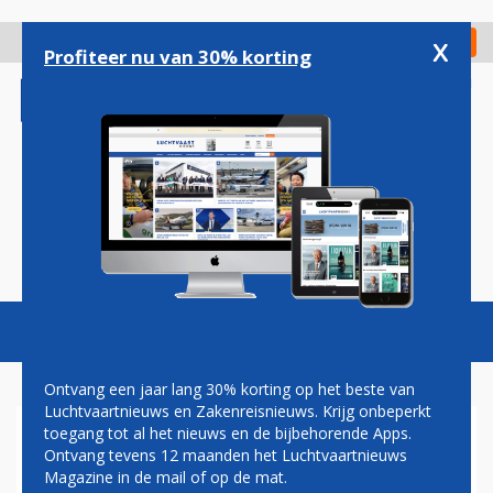
Overslaan
en
x
Digitaal Magazine
Registreer
Check in
naar
Profiteer nu van 30% korting
de
inhoud
gaan
Magazine
Podcasts
Vacatures
Toggl
naviga
Ontvang een jaar lang 30% korting op het beste van
Luchtvaartnieuws en Zakenreisnieuws. Krijg onbeperkt
toegang tot al het nieuws en de bijbehorende Apps.
AIR INDIA PLAATST WEER
Ontvang tevens 12 maanden het Luchtvaartnieuws
EEN GROTE VLIEGTUIGORDER
Magazine in de mail of op de mat.