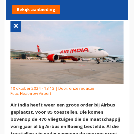
BIJ AIRBUS
Bekijk aanbieding
10 oktober 2024 - 13:13 | Door:
onze redactie
|
Foto: Heathrow Airport
Air India heeft weer een grote order bij Airbus
geplaatst, voor 85 toestellen. Die komen
bovenop de 470 vliegtuigen die de maatschappij
vorig jaar al bij Airbus en Boeing bestelde. Al die
toestellen zijn nodig vanwege de enorme groei