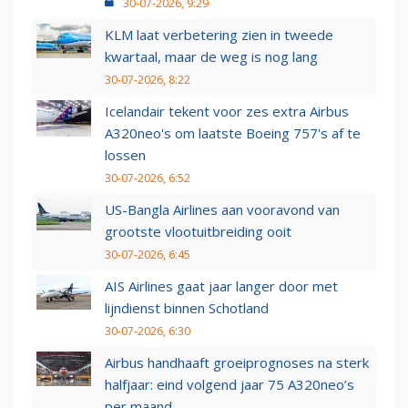
30-07-2026, 9:29
KLM laat verbetering zien in tweede
kwartaal, maar de weg is nog lang
30-07-2026, 8:22
Icelandair tekent voor zes extra Airbus
A320neo's om laatste Boeing 757's af te
lossen
30-07-2026, 6:52
US-Bangla Airlines aan vooravond van
grootste vlootuitbreiding ooit
30-07-2026, 6:45
AIS Airlines gaat jaar langer door met
lijndienst binnen Schotland
30-07-2026, 6:30
Airbus handhaaft groeiprognoses na sterk
halfjaar: eind volgend jaar 75 A320neo’s
per maand