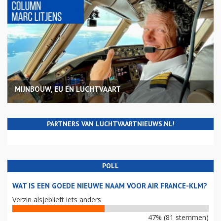
MIJNBOUW, EU EN LUCHTVAART
PARTNERS VAN LUCHTVAARTNIEUWS.NL!
POLL
WAT IS EEN GOEDE NIEUWE NAAM VOOR AIR FRANCE-KLM?
Verzin alsjeblieft iets anders
47% (81 stemmen)