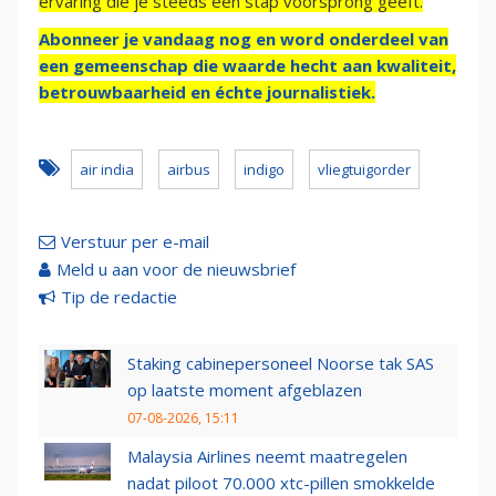
ervaring die je steeds een stap voorsprong geeft.
Abonneer je vandaag nog en word onderdeel van
een gemeenschap die waarde hecht aan kwaliteit,
betrouwbaarheid en échte journalistiek.
air india
airbus
indigo
vliegtuigorder
Verstuur per e-mail
Meld u aan voor de nieuwsbrief
Tip de redactie
Staking cabinepersoneel Noorse tak SAS
op laatste moment afgeblazen
07-08-2026, 15:11
Malaysia Airlines neemt maatregelen
nadat piloot 70.000 xtc-pillen smokkelde