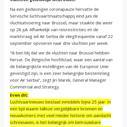
Na een gedwongen coronapauze hervatte de
Servische luchtvaartmaatschappij eind juni de
vluchtuitvoering naar Brussel, maar staakte die weer
op 28 juli. Afhankelijk van reisrestricties en de
marktvraag wil Air Serbia de vliegfrequentie vanaf 22
september opvoeren naar drie vluchten per week.
“Ik ben blij dat we de vluchten naar Brussel hebben
hervat. De Belgische hoofdstad, waar een aantal van
de belangrijkste instellingen van de Europese Unie
gevestigd zijn, is een zeer belangrijke bestemming
voor Air Serbia”, zegt Jiri Marek, General Manager
Commercial and Strategy.
Even dit:
Luchtvaartnieuws bestaat inmiddels bijna 25 jaar. In
een tijd waarin talloze vergelijkbare bronnen en
nieuwkomers met veel minder historie om aandacht
schreeuwen, is het belangrijk om betrouwbare