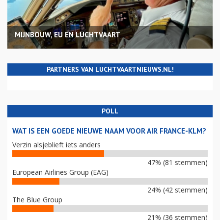
MIJNBOUW, EU EN LUCHTVAART
PARTNERS VAN LUCHTVAARTNIEUWS.NL!
POLL
WAT IS EEN GOEDE NIEUWE NAAM VOOR AIR FRANCE-KLM?
Verzin alsjeblieft iets anders
47% (81 stemmen)
European Airlines Group (EAG)
24% (42 stemmen)
The Blue Group
21% (36 stemmen)