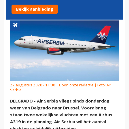
NAAR BRUSSEL
Bekijk aanbieding
27 augustus 2020 - 11:30 | Door:
onze redactie
| Foto: Air
Serbia
BELGRADO - Air Serbia vliegt sinds donderdag
weer van Belgrado naar Brussel. Vooralsnog
staan twee wekelijkse vluchten met een Airbus
A319 in de planning. Air Serbia wil het aantal
vluchten geleidelijk uitbreiden.