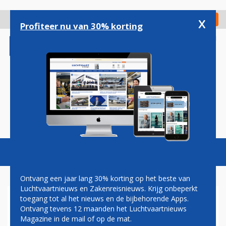
Overslaan
en
x
Digitaal Magazine
Registreer
Check in
naar
Profiteer nu van 30% korting
de
inhoud
gaan
Magazine
Podcasts
Vacatures
Toggl
naviga
Ontvang een jaar lang 30% korting op het beste van
Luchtvaartnieuws en Zakenreisnieuws. Krijg onbeperkt
toegang tot al het nieuws en de bijbehorende Apps.
AIR SERBIA HERVAT
Ontvang tevens 12 maanden het Luchtvaartnieuws
VLUCHTEN VAN BELGRADO
Magazine in de mail of op de mat.