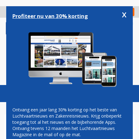
Overslaan
en
x
Digitaal Magazine
Registreer
Check in
naar
Profiteer nu van 30% korting
de
inhoud
gaan
Magazine
Podcasts
Vacatures
Toggl
naviga
Ontvang een jaar lang 30% korting op het beste van
Luchtvaartnieuws en Zakenreisnieuws. Krijg onbeperkt
toegang tot al het nieuws en de bijbehorende Apps.
AIRBUS HEEFT EERSTE
Ontvang tevens 12 maanden het Luchtvaartnieuws
A330NEO VOOR LION AIR
Magazine in de mail of op de mat.