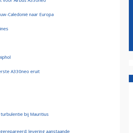
nt voor Airbus A330neo
ieuw-Caledonië naar Europa
ines
hiphol
 eerste A330neo eruit
rbulentie bij Mauritius
 gerepareerd; levering aanstaande