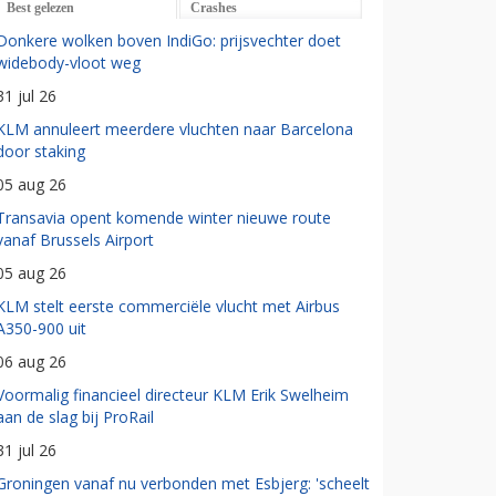
Best gelezen
Crashes
Donkere wolken boven IndiGo: prijsvechter doet
widebody-vloot weg
31 jul 26
KLM annuleert meerdere vluchten naar Barcelona
door staking
05 aug 26
Transavia opent komende winter nieuwe route
vanaf Brussels Airport
05 aug 26
KLM stelt eerste commerciële vlucht met Airbus
A350-900 uit
06 aug 26
Voormalig financieel directeur KLM Erik Swelheim
aan de slag bij ProRail
31 jul 26
Groningen vanaf nu verbonden met Esbjerg: 'scheelt