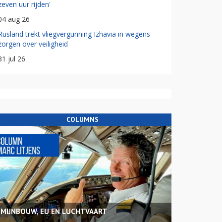
zeven uur rijden'
04 aug 26
Rusland trekt vliegvergunning Izhavia in wegens
zorgen over veiligheid
31 jul 26
COLUMNS
MIJNBOUW, EU EN LUCHTVAART