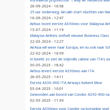
Koreaanse prijsvechter T'way Air nieuwste kla
26-09-2024 - 16:58
25 uur onderweg: Aircalin start vluchten van N
16-09-2024 - 12:47
Airbus toont eerste A330neo voor Malaysia Airl
15-07-2024 - 11:19
Malaysia Airlines onthult nieuwe Business Class
22-03-2024 - 12:27
AirAsia wil weer naar Europa, en nu ook naar Sc
22-02-2024 - 16:59
In beeld: zo ziet de stijlvolle cabine van ITA's
30-05-2023 - 18:42
Airbus levert eerste A330neo aan ITA
26-05-2023 - 14:11
Eerste A330-900 ITA Airways bekent kleur
03-04-2023 - 10:01
Gewonden aan boord van Condor A330-900 na tu
02-03-2023 - 11:39
Eerste A330neo voor Condor na botsinkje snel