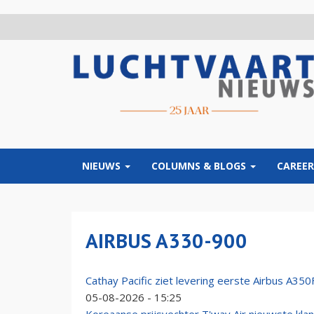
Overslaan
en
naar
de
inhoud
gaan
NIEUWS
COLUMNS & BLOGS
CAREER
AIRBUS A330-900
Cathay Pacific ziet levering eerste Airbus A3
05-08-2026 - 15:25