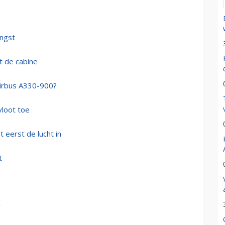
angst
t de cabine
Airbus A330-900?
vloot toe
 eerst de lucht in
t
r