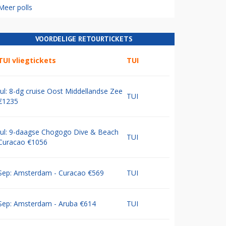
Meer polls
VOORDELIGE RETOURTICKETS
TUI vliegtickets
TUI
Jul: 8-dg cruise Oost Middellandse Zee
TUI
€1235
Jul: 9-daagse Chogogo Dive & Beach
TUI
Curacao €1056
Sep: Amsterdam - Curacao €569
TUI
Sep: Amsterdam - Aruba €614
TUI