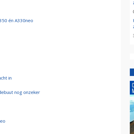
 A350 én A330neo
cht in
 debuut nog onzeker
neo