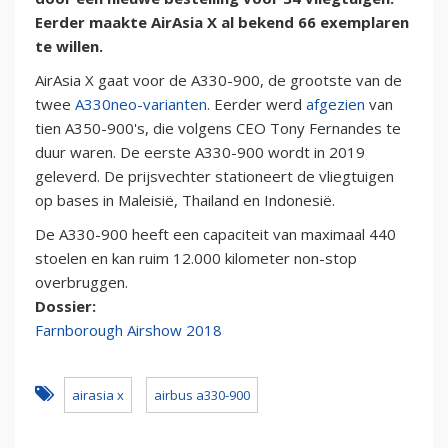
Eerder maakte AirAsia X al bekend 66 exemplaren
te willen.
AirAsia X gaat voor de A330-900, de grootste van de
twee
A330neo-varianten
. Eerder werd
afgezien
van
tien A350-900's, die volgens CEO Tony Fernandes te
duur waren. De eerste A330-900 wordt in 2019
geleverd. De prijsvechter stationeert de vliegtuigen
op bases in Maleisië, Thailand en Indonesië.
De A330-900 heeft een capaciteit van maximaal 440
stoelen en kan ruim 12.000 kilometer non-stop
overbruggen.
Dossier:
Farnborough Airshow 2018
airasia x
airbus a330-900