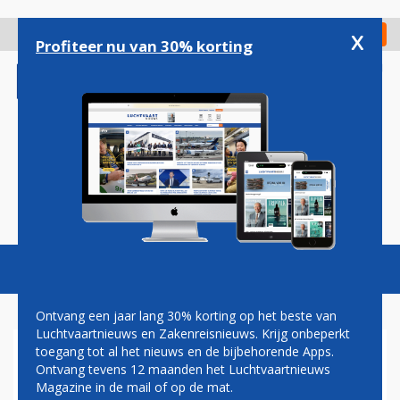
Overslaan
en
x
Digitaal Magazine
Registreer
Check in
naar
Profiteer nu van 30% korting
de
inhoud
gaan
Magazine
Podcasts
Vacatures
Toggl
naviga
Ontvang een jaar lang 30% korting op het beste van
Luchtvaartnieuws en Zakenreisnieuws. Krijg onbeperkt
toegang tot al het nieuws en de bijbehorende Apps.
AIRASIA X BLIJFT GROOTSTE
Ontvang tevens 12 maanden het Luchtvaartnieuws
KLANT VOOR AIRBUS
Magazine in de mail of op de mat.