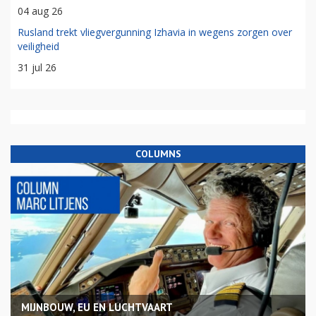
04 aug 26
Rusland trekt vliegvergunning Izhavia in wegens zorgen over
veiligheid
31 jul 26
COLUMNS
MIJNBOUW, EU EN LUCHTVAART