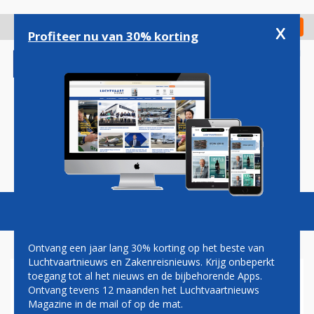
Overslaan
en
x
Digitaal Magazine
Registreer
Check in
naar
Profiteer nu van 30% korting
de
inhoud
gaan
Magazine
Podcasts
Vacatures
Toggl
naviga
Ontvang een jaar lang 30% korting op het beste van
Luchtvaartnieuws en Zakenreisnieuws. Krijg onbeperkt
toegang tot al het nieuws en de bijbehorende Apps.
DELTA NEEMT AIRBUS A330-
Ontvang tevens 12 maanden het Luchtvaartnieuws
900 IN DIENST EN TOONT DE
Magazine in de mail of op de mat.