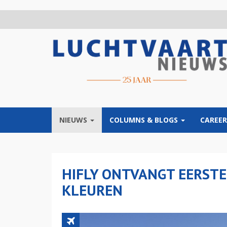
Overslaan
en
naar
de
inhoud
gaan
NIEUWS
COLUMNS & BLOGS
CAREER
HIFLY ONTVANGT EERSTE 
KLEUREN