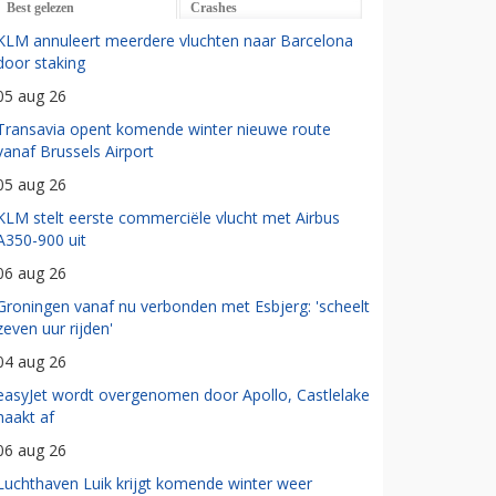
Best gelezen
Crashes
KLM annuleert meerdere vluchten naar Barcelona
door staking
05 aug 26
Transavia opent komende winter nieuwe route
vanaf Brussels Airport
05 aug 26
KLM stelt eerste commerciële vlucht met Airbus
A350-900 uit
06 aug 26
Groningen vanaf nu verbonden met Esbjerg: 'scheelt
zeven uur rijden'
04 aug 26
easyJet wordt overgenomen door Apollo, Castlelake
haakt af
06 aug 26
Luchthaven Luik krijgt komende winter weer