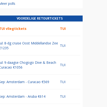
Meer polls
VOORDELIGE RETOURTICKETS
TUI vliegtickets
TUI
Jul: 8-dg cruise Oost Middellandse Zee
TUI
€1235
Jul: 9-daagse Chogogo Dive & Beach
TUI
Curacao €1056
Sep: Amsterdam - Curacao €569
TUI
Sep: Amsterdam - Aruba €614
TUI