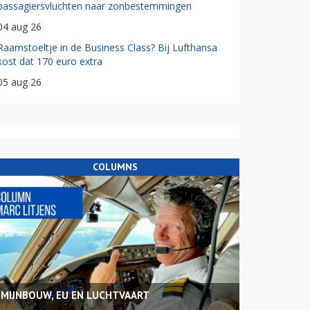
passagiersvluchten naar zonbestemmingen
04 aug 26
Raamstoeltje in de Business Class? Bij Lufthansa
kost dat 170 euro extra
05 aug 26
COLUMNS
MIJNBOUW, EU EN LUCHTVAART