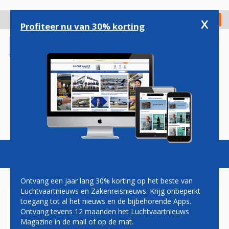
Overslaan
en
x
Digitaal Magazine
Registreer
Check in
naar
Profiteer nu van 30% korting
de
inhoud
gaan
Magazine
Podcasts
Vacatures
Toggl
naviga
Ontvang een jaar lang 30% korting op het beste van
Luchtvaartnieuws en Zakenreisnieuws. Krijg onbeperkt
toegang tot al het nieuws en de bijbehorende Apps.
HIFLY: 371 STOELEN IN
Ontvang tevens 12 maanden het Luchtvaartnieuws
NIEUWE AIRBUS A330-900
Magazine in de mail of op de mat.