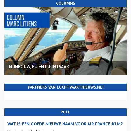
COLUMNS
MIJNBOUW, EU EN LUCHTVAART
PARTNERS VAN LUCHTVAARTNIEUWS.NL!
POLL
WAT IS EEN GOEDE NIEUWE NAAM VOOR AIR FRANCE-KLM?