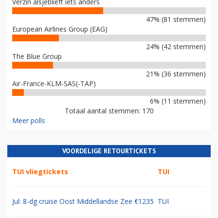
Verzin alsjeblieft iets anders
47% (81 stemmen)
European Airlines Group (EAG)
24% (42 stemmen)
The Blue Group
21% (36 stemmen)
Air-France-KLM-SAS(-TAP)
6% (11 stemmen)
Totaal aantal stemmen: 170
Meer polls
VOORDELIGE RETOURTICKETS
TUI vliegtickets
TUI
Jul: 8-dg cruise Oost Middellandse Zee €1235
TUI