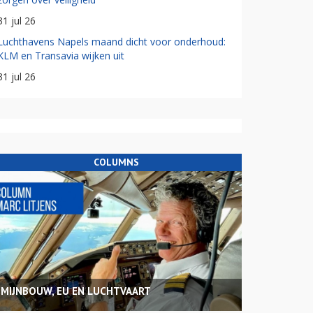
31 jul 26
Luchthavens Napels maand dicht voor onderhoud:
KLM en Transavia wijken uit
31 jul 26
COLUMNS
MIJNBOUW, EU EN LUCHTVAART