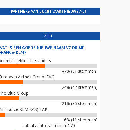
PARTNERS VAN LUCHTVAARTNIEUWS.NL!
POLL
WAT IS EEN GOEDE NIEUWE NAAM VOOR AIR
FRANCE-KLM?
Verzin alsjeblieft iets anders
47% (81 stemmen)
European Airlines Group (EAG)
24% (42 stemmen)
The Blue Group
21% (36 stemmen)
Air-France-KLM-SAS(-TAP)
6% (11 stemmen)
Totaal aantal stemmen: 170