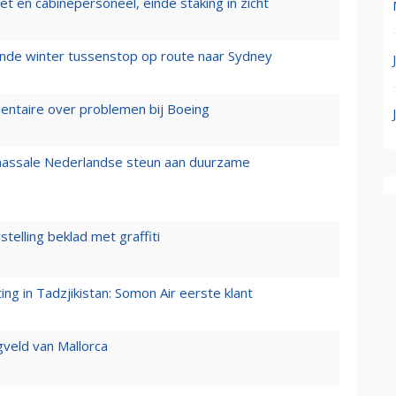
t en cabinepersoneel, einde staking in zicht
mende winter tussenstop op route naar Sydney
mentaire over problemen bij Boeing
 massale Nederlandse steun aan duurzame
stelling beklad met graffiti
g in Tadzjikistan: Somon Air eerste klant
gveld van Mallorca