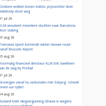
Donkere wolken boven IndiGo: prijsvechter doet
widebody-vloot weg
31 jul 26
KLM annuleert meerdere vluchten naar Barcelona
door staking
05 aug 26
Transavia opent komende winter nieuwe route
vanaf Brussels Airport
05 aug 26
Voormalig financieel directeur KLM Erik Swelheim
aan de slag bij ProRail
31 jul 26
Groningen vanaf nu verbonden met Esbjerg: 'scheelt
zeven uur rijden'
04 aug 26
Rusland trekt vliegvergunning Izhavia in wegens
zorgen over veiligheid