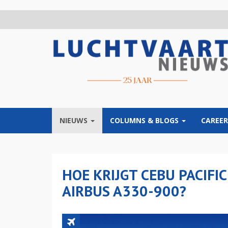
Overslaan
en
naar
de
inhoud
gaan
NIEUWS
COLUMNS & BLOGS
CAREER
HOE KRIJGT CEBU PACIFIC
AIRBUS A330-900?