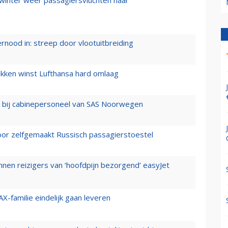
 winter weer passagiersvluchten naar
ernood in: streep door vlootuitbreiding
ukken winst Lufthansa hard omlaag
 bij cabinepersoneel van SAS Noorwegen
voor zelfgemaakt Russisch passagierstoestel
nen reizigers van ‘hoofdpijn bezorgend’ easyJet
X-familie eindelijk gaan leveren