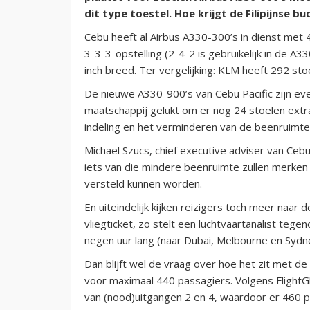
dit type toestel. Hoe krijgt de Filipijnse 
Cebu heeft al Airbus A330-300’s in dienst met
3-3-3-opstelling (2-4-2 is gebruikelijk in de A3
inch breed. Ter vergelijking: KLM heeft 292 st
De nieuwe A330-900’s van Cebu Pacific zijn ev
maatschappij gelukt om er nog 24 stoelen extr
indeling en het verminderen van de beenruimte. I
Michael Szucs, chief executive adviser van Ceb
iets van die mindere beenruimte zullen merken 
versteld kunnen worden.
En uiteindelijk kijken reizigers toch meer naar 
vliegticket, zo stelt een luchtvaartanalist tege
negen uur lang (naar Dubai, Melbourne en Sydn
Dan blijft wel de vraag over hoe het zit met de
voor maximaal 440 passagiers. Volgens FlightG
van (nood)uitgangen 2 en 4, waardoor er 460