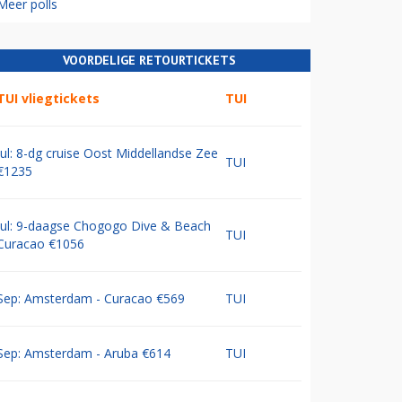
Meer polls
VOORDELIGE RETOURTICKETS
TUI vliegtickets
TUI
Jul: 8-dg cruise Oost Middellandse Zee
TUI
€1235
Jul: 9-daagse Chogogo Dive & Beach
TUI
Curacao €1056
Sep: Amsterdam - Curacao €569
TUI
Sep: Amsterdam - Aruba €614
TUI