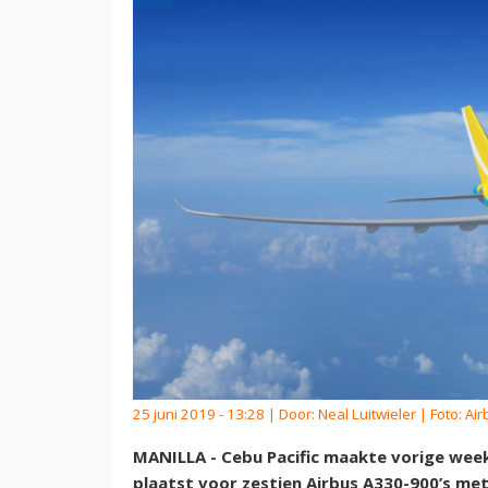
25 juni 2019 - 13:28 | Door:
Neal Luitwieler
| Foto: Air
MANILLA - Cebu Pacific maakte vorige week
plaatst voor zestien Airbus A330-900’s met