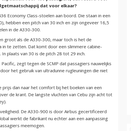
budgetmaatschappij dat voor elkaar?
 436 Economy Class-stoelen aan boord. Die staan in een
30), hebben een pitch van 30 inch en zijn ongeveer 16,5
oelen in de A330-300.
en groot als de A330-300, maar toch is het de
a in te zetten. Dat komt door een slimmere cabine-
n plaats van 30 is de pitch 28 tot 29 inch.
u Pacific, zegt tegen de SCMP dat passagiers nauwelijks
door het gebruik van ultradunne rugleuningen die niet
de prijs dan naar het comfort bij het boeken van een
nover de krant. De langste vluchten van Cebu zijn acht tot
ey).
 veiligheid. De A330-900 is door Airbus gecertificeerd
lobal werkt de fabrikant nu echter aan een aanpassing
 passagiers meemogen.