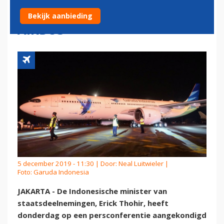
'SMOKKEL' IN GLOEDNIEUWE
Bekijk aanbieding
AIRBUS
5 december 2019 - 11:30 | Door:
Neal Luitwieler
|
Foto: Garuda Indonesia
JAKARTA - De Indonesische minister van
staatsdeelnemingen, Erick Thohir, heeft
donderdag op een persconferentie aangekondigd