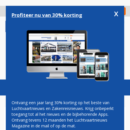
Overslaan
en
x
Digitaal Magazine
Registreer
Check in
naar
Profiteer nu van 30% korting
de
inhoud
gaan
Magazine
Podcasts
Vacatures
Toggl
naviga
Ontvang een jaar lang 30% korting op het beste van
Luchtvaartnieuws en Zakenreisnieuws. Krijg onbeperkt
toegang tot al het nieuws en de bijbehorende Apps.
GARUDA-TOPMAN
Ontvang tevens 12 maanden het Luchtvaartnieuws
ONTSLAGEN VANWEGE
Magazine in de mail of op de mat.