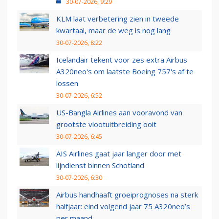
30-07-2026, 9:29
KLM laat verbetering zien in tweede
kwartaal, maar de weg is nog lang
30-07-2026, 8:22
Icelandair tekent voor zes extra Airbus
A320neo's om laatste Boeing 757's af te
lossen
30-07-2026, 6:52
US-Bangla Airlines aan vooravond van
grootste vlootuitbreiding ooit
30-07-2026, 6:45
AIS Airlines gaat jaar langer door met
lijndienst binnen Schotland
30-07-2026, 6:30
Airbus handhaaft groeiprognoses na sterk
halfjaar: eind volgend jaar 75 A320neo’s
per maand