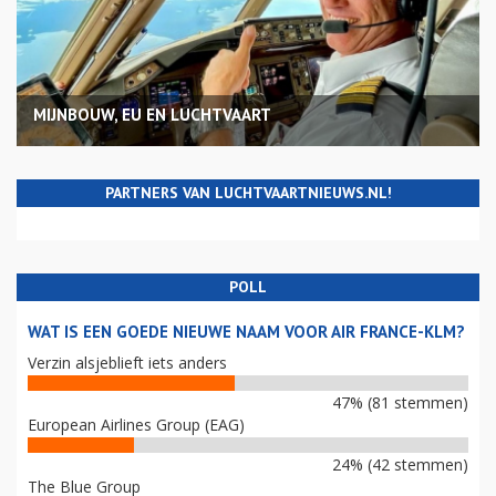
MIJNBOUW, EU EN LUCHTVAART
PARTNERS VAN LUCHTVAARTNIEUWS.NL!
POLL
WAT IS EEN GOEDE NIEUWE NAAM VOOR AIR FRANCE-KLM?
Verzin alsjeblieft iets anders
47% (81 stemmen)
European Airlines Group (EAG)
24% (42 stemmen)
The Blue Group