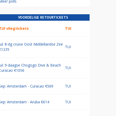
Meer polls
VOORDELIGE RETOURTICKETS
TUI vliegtickets
TUI
Jul: 8-dg cruise Oost Middellandse Zee
TUI
€1235
Jul: 9-daagse Chogogo Dive & Beach
TUI
Curacao €1056
Sep: Amsterdam - Curacao €569
TUI
Sep: Amsterdam - Aruba €614
TUI