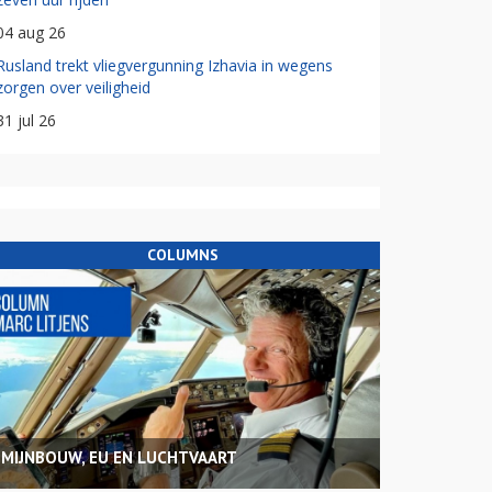
04 aug 26
Rusland trekt vliegvergunning Izhavia in wegens
zorgen over veiligheid
31 jul 26
COLUMNS
MIJNBOUW, EU EN LUCHTVAART