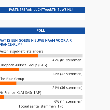
PARTNERS VAN LUCHTVAARTNIEUWS.NL!
POLL
WAT IS EEN GOEDE NIEUWE NAAM VOOR AIR
FRANCE-KLM?
Verzin alsjeblieft iets anders
47% (81 stemmen)
European Airlines Group (EAG)
24% (42 stemmen)
The Blue Group
21% (36 stemmen)
Air-France-KLM-SAS(-TAP)
6% (11 stemmen)
Totaal aantal stemmen: 170