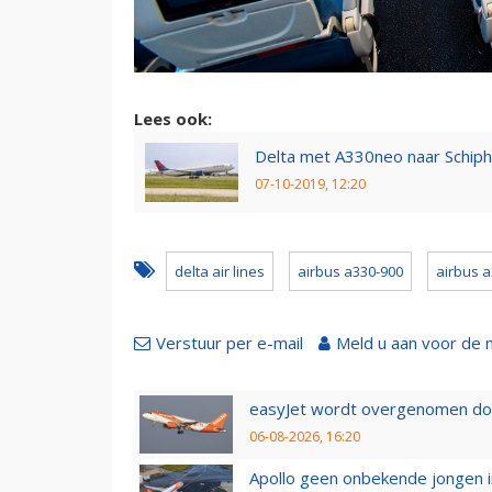
Lees ook:
Delta met A330neo naar Schipho
07-10-2019, 12:20
delta air lines
airbus a330-900
airbus 
Verstuur per e-mail
Meld u aan voor de 
easyJet wordt overgenomen door
06-08-2026, 16:20
Apollo geen onbekende jongen i