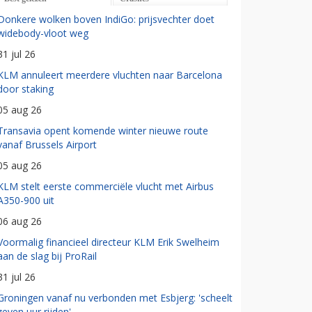
Donkere wolken boven IndiGo: prijsvechter doet
widebody-vloot weg
31 jul 26
KLM annuleert meerdere vluchten naar Barcelona
door staking
05 aug 26
Transavia opent komende winter nieuwe route
vanaf Brussels Airport
05 aug 26
KLM stelt eerste commerciële vlucht met Airbus
A350-900 uit
06 aug 26
Voormalig financieel directeur KLM Erik Swelheim
aan de slag bij ProRail
31 jul 26
Groningen vanaf nu verbonden met Esbjerg: 'scheelt
zeven uur rijden'