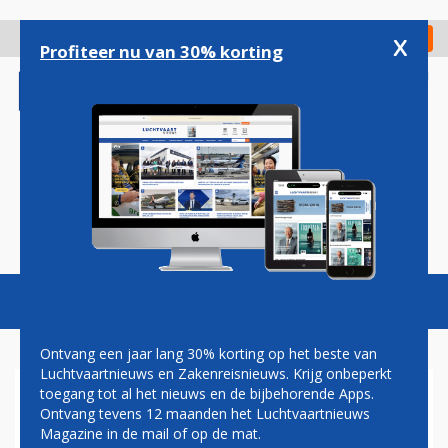
Overslaan
en
x
Digitaal Magazine
Registreer
Check in
naar
Profiteer nu van 30% korting
de
inhoud
gaan
Magazine
Podcasts
Vacatures
Toggl
naviga
Ontvang een jaar lang 30% korting op het beste van
Luchtvaartnieuws en Zakenreisnieuws. Krijg onbeperkt
toegang tot al het nieuws en de bijbehorende Apps.
EERSTE AIRBUS A330-900
Ontvang tevens 12 maanden het Luchtvaartnieuws
VOOR AIR MAURITIUS DE
Magazine in de mail of op de mat.