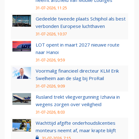
neemt afscheid van Mobile Lounges
31-07-2026, 11:25
Gedeelde tweede plaats Schiphol als best
verbonden Europese luchthaven
31-07-2026, 10:37
LOT opent in maart 2027 nieuwe route
naar Hanoi
31-07-2026, 9:59
Voormalig financieel directeur KLM Erik
Swelheim aan de slag bij ProRail
31-07-2026, 9:09
Rusland trekt vliegvergunning Izhavia in
wegens zorgen over veiligheid
31-07-2026, 8:03
Wachttijd afgifte onderhoudslicenties
monteurs neemt af, maar krapte blijft
31-07-2026, 7:15