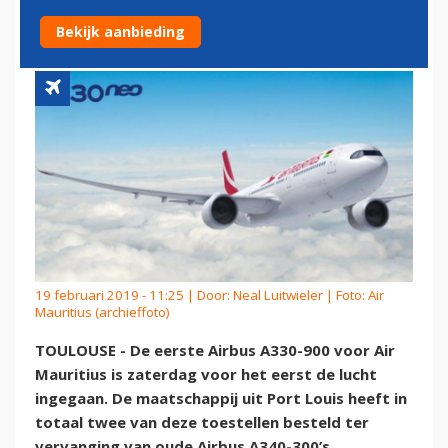
LUCHT IN
Bekijk aanbieding
19 februari 2019 - 11:25 | Door:
Neal Luitwieler
| Foto: Air
Mauritius (archieffoto)
TOULOUSE - De eerste Airbus A330-900 voor Air
Mauritius is zaterdag voor het eerst de lucht
ingegaan. De maatschappij uit Port Louis heeft in
totaal twee van deze toestellen besteld ter
vervanging van oude Airbus A340-300’s.