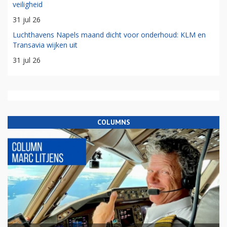
veiligheid
31 jul 26
Luchthavens Napels maand dicht voor onderhoud: KLM en
Transavia wijken uit
31 jul 26
COLUMNS