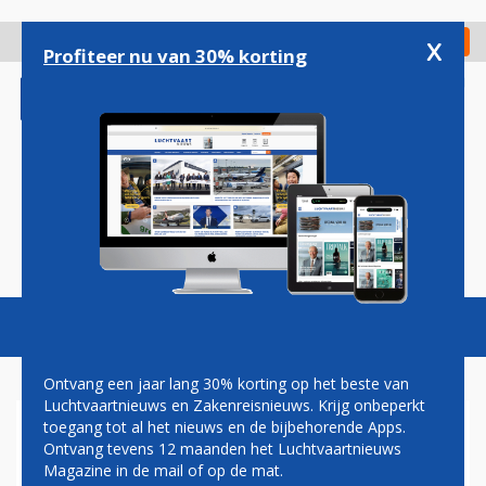
Overslaan
en
x
Digitaal Magazine
Registreer
Check in
naar
Profiteer nu van 30% korting
de
inhoud
gaan
Magazine
Podcasts
Vacatures
Toggl
naviga
Ontvang een jaar lang 30% korting op het beste van
Luchtvaartnieuws en Zakenreisnieuws. Krijg onbeperkt
toegang tot al het nieuws en de bijbehorende Apps.
AIR MAURITIUS
Ontvang tevens 12 maanden het Luchtvaartnieuws
Magazine in de mail of op de mat.