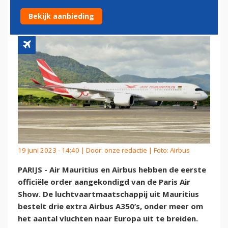
UITBREIDING IN EUROPA
Bekijk aanbieding
19 juni 2023 - 14:40 | Door:
onze redactie
| Foto: Airbus
PARIJS - Air Mauritius en Airbus hebben de eerste
officiële order aangekondigd van de Paris Air
Show. De luchtvaartmaatschappij uit Mauritius
bestelt drie extra Airbus A350’s, onder meer om
het aantal vluchten naar Europa uit te breiden.