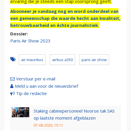
ervaring die je steeds een stap voorsprong geeft.
Abonneer je vandaag nog en word onderdeel van
een gemeenschap die waarde hecht aan kwaliteit,
betrouwbaarheid en échte journalistiek.
Dossier:
Paris Air Show 2023
air mauritius
airbus a350
paris air show
Verstuur per e-mail
Meld u aan voor de nieuwsbrief
Tip de redactie
Staking cabinepersoneel Noorse tak SAS
op laatste moment afgeblazen
07-08-2026, 15:11