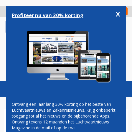
Overslaan
en
x
Digitaal Magazine
Registreer
Check in
naar
Profiteer nu van 30% korting
de
inhoud
gaan
Magazine
Podcasts
Vacatures
Toggl
naviga
Ontvang een jaar lang 30% korting op het beste van
Luchtvaartnieuws en Zakenreisnieuws. Krijg onbeperkt
toegang tot al het nieuws en de bijbehorende Apps.
AIR MAURITIUS BESTELT
Ontvang tevens 12 maanden het Luchtvaartnieuws
EXTRA A350'S VOOR
Magazine in de mail of op de mat.