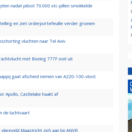
elen nadat piloot 70.000 xtc-pillen smokkelde
elling en ziet orderportefeuille verder groeien
chorting vluchten naar Tel Aviv
vrachtvlucht met Boeing 777F ooit uit
happij gaat afscheid nemen van A220-100-vloot
 Apollo, Castlelake haakt af
n de luchtvaart
t vliegveld Maastricht zich aan bij ANVR