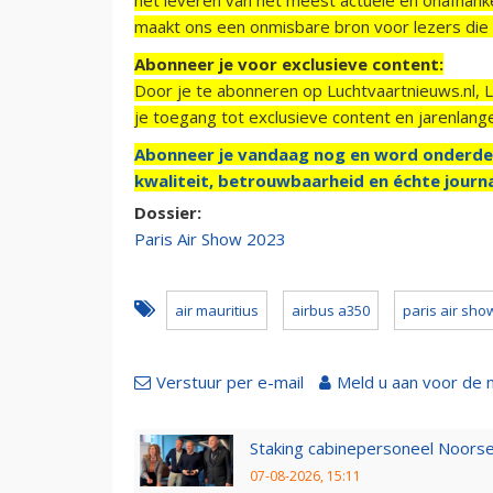
maakt ons een onmisbare bron voor lezers die g
Abonneer je voor exclusieve content:
Door je te abonneren op Luchtvaartnieuws.nl, 
je toegang tot exclusieve content en jarenlang
Abonneer je vandaag nog en word onderde
kwaliteit, betrouwbaarheid en échte journa
Dossier:
Paris Air Show 2023
air mauritius
airbus a350
paris air sho
Verstuur per e-mail
Meld u aan voor de 
Staking cabinepersoneel Noorse
07-08-2026, 15:11