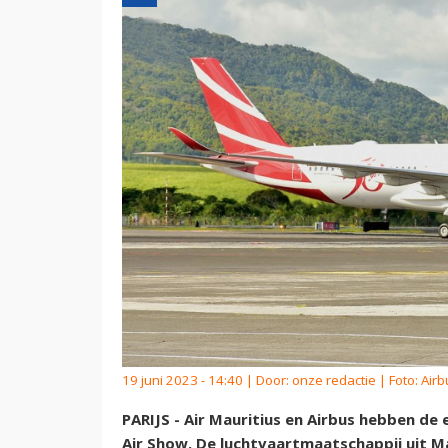
19 juni 2023 - 14:40 | Door:
onze redactie
| Foto: Airb
PARIJS - Air Mauritius en Airbus hebben de 
Air Show. De luchtvaartmaatschappij uit Ma