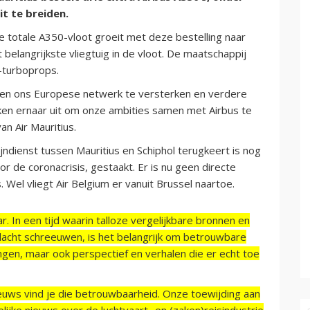
t te breiden.
 de totale A350-vloot groeit met deze bestelling naar
belangrijkste vliegtuig in de vloot. De maatschappij
R-turboprops.
lpen ons Europese netwerk te versterken en verdere
ijken ernaar uit om onze ambities samen met Airbus te
n Air Mauritius.
jndienst tussen Mauritius en Schiphol terugkeert is nog
or de coronacrisis, gestaakt. Er is nu geen directe
Wel vliegt Air Belgium er vanuit Brussel naartoe.
r. In een tijd waarin talloze vergelijkbare bronnen en
acht schreeuwen, is het belangrijk om betrouwbare
ngen, maar ook perspectief en verhalen die er echt toe
ieuws vind je die betrouwbaarheid. Onze toewijding aan
ijke nieuws over de luchtvaart- en (zaken)reisindustrie