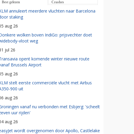
Best gelezen
Crashes
KLM annuleert meerdere vluchten naar Barcelona
door staking
05 aug 26
Donkere wolken boven IndiGo: prijsvechter doet
widebody-vloot weg
31 jul 26
Transavia opent komende winter nieuwe route
vanaf Brussels Airport
05 aug 26
KLM stelt eerste commerciële vlucht met Airbus
A350-900 uit
06 aug 26
Groningen vanaf nu verbonden met Esbjerg: 'scheelt
zeven uur rijden'
04 aug 26
easyJet wordt overgenomen door Apollo, Castlelake