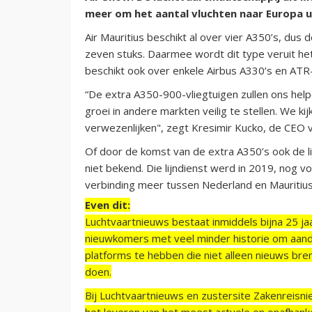
meer om het aantal vluchten naar Europa ui
Air Mauritius beschikt al over vier A350’s, dus
zeven stuks. Daarmee wordt dit type veruit het 
beschikt ook over enkele Airbus A330’s en AT
“De extra A350-900-vliegtuigen zullen ons he
groei in andere markten veilig te stellen. We k
verwezenlijken", zegt Kresimir Kucko, de CEO va
Of door de komst van de extra A350’s ook de li
niet bekend. Die lijndienst werd in 2019, nog vo
verbinding meer tussen Nederland en Mauritius. 
Even dit:
Luchtvaartnieuws bestaat inmiddels bijna 25 jaa
nieuwkomers met veel minder historie om aand
platforms te hebben die niet alleen nieuws bre
doen.
Bij Luchtvaartnieuws en zustersite Zakenreisn
het leveren van het meest actuele en onafhankel