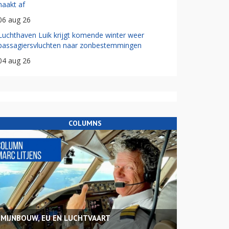
haakt af
06 aug 26
Luchthaven Luik krijgt komende winter weer
passagiersvluchten naar zonbestemmingen
04 aug 26
COLUMNS
MIJNBOUW, EU EN LUCHTVAART