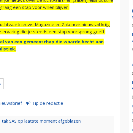
raag een stap voor willen blijven.
Luchtvaartnieuws Magazine en Zakenreisnieuws.nl krijg
e ervaring die je steeds een stap voorsprong geeft.
el van een gemeenschap die waarde hecht aan
listiek.
w
nieuwsbrief
Tip de redactie
 tak SAS op laatste moment afgeblazen