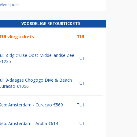
Meer polls
VOORDELIGE RETOURTICKETS
TUI vliegtickets
TUI
Jul: 8-dg cruise Oost Middellandse Zee
TUI
€1235
Jul: 9-daagse Chogogo Dive & Beach
TUI
Curacao €1056
Sep: Amsterdam - Curacao €569
TUI
Sep: Amsterdam - Aruba €614
TUI