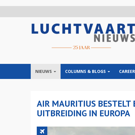
Overslaan
en
naar
de
inhoud
gaan
NIEUWS
COLUMNS & BLOGS
CAREER
AIR MAURITIUS BESTELT
UITBREIDING IN EUROPA