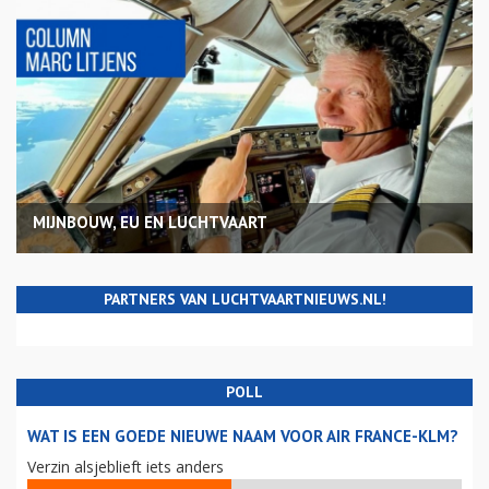
MIJNBOUW, EU EN LUCHTVAART
PARTNERS VAN LUCHTVAARTNIEUWS.NL!
POLL
WAT IS EEN GOEDE NIEUWE NAAM VOOR AIR FRANCE-KLM?
Verzin alsjeblieft iets anders