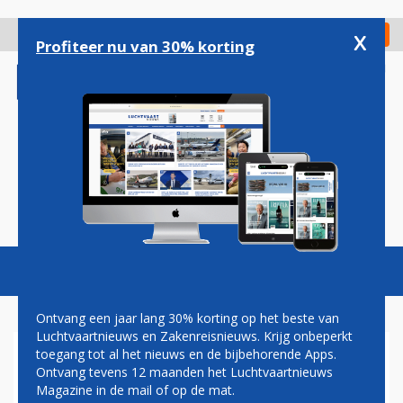
Overslaan
en
x
Digitaal Magazine
Registreer
Check in
naar
Profiteer nu van 30% korting
de
inhoud
gaan
Magazine
Podcasts
Vacatures
Toggl
naviga
Ontvang een jaar lang 30% korting op het beste van
Luchtvaartnieuws en Zakenreisnieuws. Krijg onbeperkt
toegang tot al het nieuws en de bijbehorende Apps.
TRUMP: BOEING 747 UIT
Ontvang tevens 12 maanden het Luchtvaartnieuws
QATAR NIET VOOR MIJ MAAR
Magazine in de mail of op de mat.