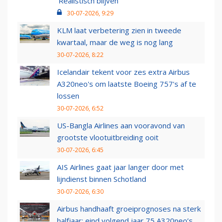
‘Realistisch blijven’
30-07-2026, 9:29
KLM laat verbetering zien in tweede
kwartaal, maar de weg is nog lang
30-07-2026, 8:22
Icelandair tekent voor zes extra Airbus
A320neo's om laatste Boeing 757's af te
lossen
30-07-2026, 6:52
US-Bangla Airlines aan vooravond van
grootste vlootuitbreiding ooit
30-07-2026, 6:45
AIS Airlines gaat jaar langer door met
lijndienst binnen Schotland
30-07-2026, 6:30
Airbus handhaaft groeiprognoses na sterk
halfjaar: eind volgend jaar 75 A320neo’s