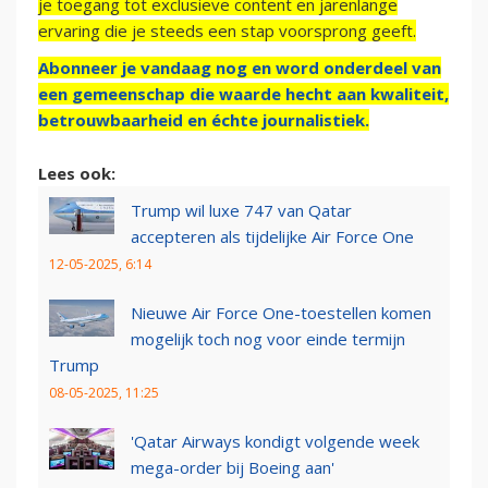
je toegang tot exclusieve content en jarenlange
ervaring die je steeds een stap voorsprong geeft.
Abonneer je vandaag nog en word onderdeel van
een gemeenschap die waarde hecht aan kwaliteit,
betrouwbaarheid en échte journalistiek.
Lees ook:
Trump wil luxe 747 van Qatar
accepteren als tijdelijke Air Force One
12-05-2025, 6:14
Nieuwe Air Force One-toestellen komen
mogelijk toch nog voor einde termijn
Trump
08-05-2025, 11:25
'Qatar Airways kondigt volgende week
mega-order bij Boeing aan'