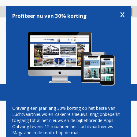
Overslaan
en
x
Digitaal Magazine
Registreer
Check in
naar
Profiteer nu van 30% korting
de
inhoud
gaan
Magazine
Podcasts
Vacatures
Toggl
naviga
Ontvang een jaar lang 30% korting op het beste van
Luchtvaartnieuws en Zakenreisnieuws. Krijg onbeperkt
toegang tot al het nieuws en de bijbehorende Apps.
'TRUMP LAAT EX-QATAR
Ontvang tevens 12 maanden het Luchtvaartnieuws
BOEING 747 OMBOUWEN TOT
Magazine in de mail of op de mat.