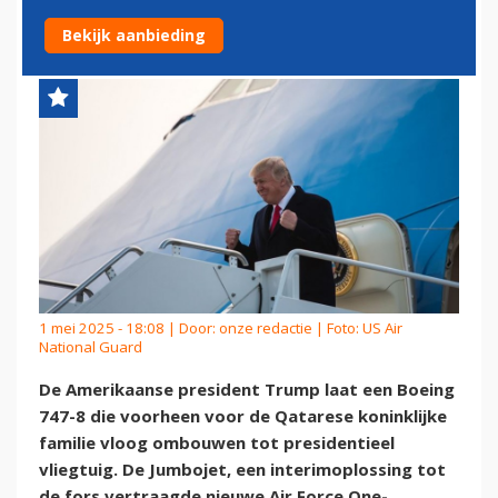
PRESIDENTIEEL VLIEGTUIG'
Bekijk aanbieding
1 mei 2025 - 18:08 | Door:
onze redactie
| Foto: US Air
National Guard
De Amerikaanse president Trump laat een Boeing
747-8 die voorheen voor de Qatarese koninklijke
familie vloog ombouwen tot presidentieel
vliegtuig. De Jumbojet, een interimoplossing tot
de fors vertraagde nieuwe Air Force One-