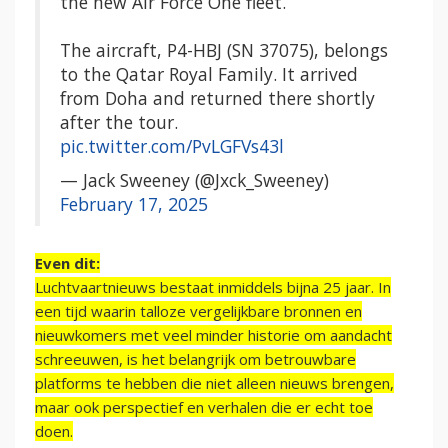
the new Air Force One fleet.
The aircraft, P4-HBJ (SN 37075), belongs
to the Qatar Royal Family. It arrived
from Doha and returned there shortly
after the tour.
pic.twitter.com/PvLGFVs43l
— Jack Sweeney (@Jxck_Sweeney)
February 17, 2025
Even dit:
Luchtvaartnieuws bestaat inmiddels bijna 25 jaar. In
een tijd waarin talloze vergelijkbare bronnen en
nieuwkomers met veel minder historie om aandacht
schreeuwen, is het belangrijk om betrouwbare
platforms te hebben die niet alleen nieuws brengen,
maar ook perspectief en verhalen die er echt toe
doen.