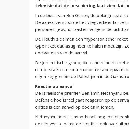
televisie dat de beschieting laat zien dat h
In de buurt van Ben Gurion, de belangrijkste lu
De aanval verstoorde het vliegverkeer korte ti
personen gewond raakten. Volgens de luchthav
De Houthi's claimen een "hypersonische" raket
type raket dat lastig neer te halen moet zijn. Z
doelwit was van de aanval.
De Jemenitische groep, die banden heeft met en
uit op Israël en de internationale scheepvaart 
eigen zeggen om de Palestijnen in de Gazastro
Reactie op aanval
De Israëlische premier Benjamin Netanyahu be
Defensie hoe Israël gaat reageren op de aanval
opties is een aanval op doelen in Jemen.
Netanyahu heeft 's avonds ook nog een bijeenko
de nieuwssite naast de Houthi's ook over uitbrei