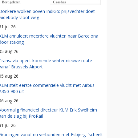
Best gelezen
Crashes
Donkere wolken boven IndiGo: prijsvechter doet
widebody-vloot weg
31 jul 26
KLM annuleert meerdere vluchten naar Barcelona
door staking
05 aug 26
Transavia opent komende winter nieuwe route
vanaf Brussels Airport
05 aug 26
KLM stelt eerste commerciële vlucht met Airbus
A350-900 uit
06 aug 26
Voormalig financieel directeur KLM Erik Swelheim
aan de slag bij ProRail
31 jul 26
Groningen vanaf nu verbonden met Esbjerg: 'scheelt