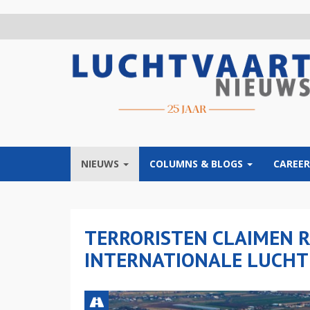
Overslaan
en
naar
de
inhoud
gaan
NIEUWS
COLUMNS & BLOGS
CAREER
TERRORISTEN CLAIMEN 
INTERNATIONALE LUCHT