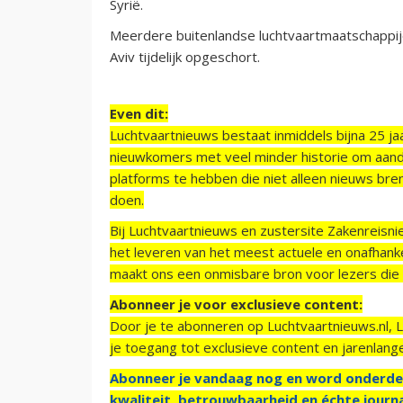
Syrië.
Meerdere buitenlandse luchtvaartmaatschappije
Aviv tijdelijk opgeschort.
Even dit:
Luchtvaartnieuws bestaat inmiddels bijna 25 jaa
nieuwkomers met veel minder historie om aand
platforms te hebben die niet alleen nieuws bre
doen.
Bij Luchtvaartnieuws en zustersite Zakenreisn
het leveren van het meest actuele en onafhankel
maakt ons een onmisbare bron voor lezers die g
Abonneer je voor exclusieve content:
Door je te abonneren op Luchtvaartnieuws.nl, 
je toegang tot exclusieve content en jarenlang
Abonneer je vandaag nog en word onderde
kwaliteit, betrouwbaarheid en échte journa