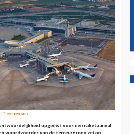
n Gurion Airport
antwoordelijkheid opgeëist voor een raketaanval
. Een woordvoerder van de terreurgroep zei op