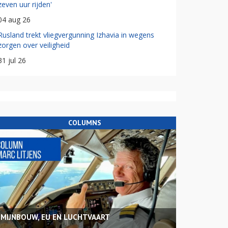
zeven uur rijden'
04 aug 26
Rusland trekt vliegvergunning Izhavia in wegens
zorgen over veiligheid
31 jul 26
COLUMNS
MIJNBOUW, EU EN LUCHTVAART