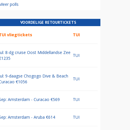
Meer polls
VOORDELIGE RETOURTICKETS
TUI vliegtickets
TUI
Jul: 8-dg cruise Oost Middellandse Zee
TUI
€1235
Jul: 9-daagse Chogogo Dive & Beach
TUI
Curacao €1056
Sep: Amsterdam - Curacao €569
TUI
Sep: Amsterdam - Aruba €614
TUI