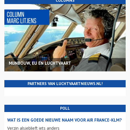
COLUMNS
MIJNBOUW, EU EN LUCHTVAART
PARTNERS VAN LUCHTVAARTNIEUWS.NL!
POLL
WAT IS EEN GOEDE NIEUWE NAAM VOOR AIR FRANCE-KLM?
Verzin alsjeblieft iets anders