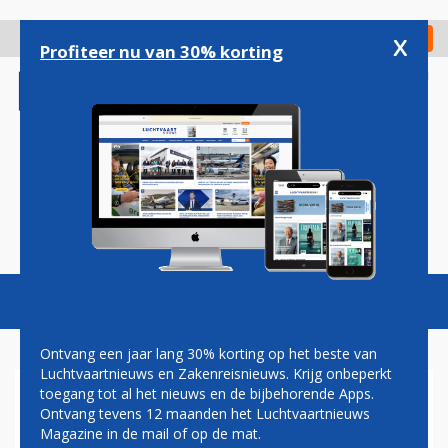
Overslaan
en
x
Digitaal Magazine
Registreer
Check in
naar
Profiteer nu van 30% korting
de
inhoud
gaan
Magazine
Podcasts
Vacatures
Toggl
naviga
Ontvang een jaar lang 30% korting op het beste van
Luchtvaartnieuws en Zakenreisnieuws. Krijg onbeperkt
toegang tot al het nieuws en de bijbehorende Apps.
PARIS AIR SHOW 2023
Ontvang tevens 12 maanden het Luchtvaartnieuws
Magazine in de mail of op de mat.