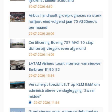
lijndienst binnen Schotland
30-07-2026, 6:30
Airbus handhaaft groeiprognoses na sterk
halfjaar: eind volgend jaar 75 A320neo’s
per maand
29-07-2026, 20:09
Certificering Boeing 737 MAX 10 stap
dichterbij: vliegproeven afgerond
29-07-2026, 14:09
LATAM Airlines toont interieur van nieuwe
Embraer E195-E2
29-07-2026, 13:34
Verscherpt toezicht ILT op KLM E&M om
administratieve verslaglegging: ‘Zwaar
middel’
29-07-2026, 11:54
Goed nieuws voor zomerse debutanten