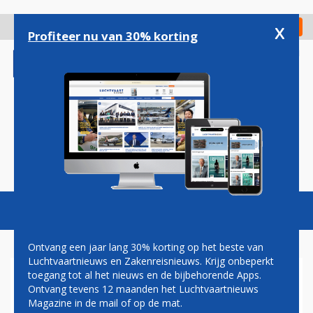
Overslaan
en
x
Digitaal Magazine
Registreer
Check in
naar
Profiteer nu van 30% korting
de
inhoud
gaan
Magazine
Podcasts
Vacatures
Toggl
naviga
Ontvang een jaar lang 30% korting op het beste van
Luchtvaartnieuws en Zakenreisnieuws. Krijg onbeperkt
toegang tot al het nieuws en de bijbehorende Apps.
LEASEBEDRIJF AVOLON WIL
Ontvang tevens 12 maanden het Luchtvaartnieuws
NOG EENS TWINTIG AIRBUS
Magazine in de mail of op de mat.