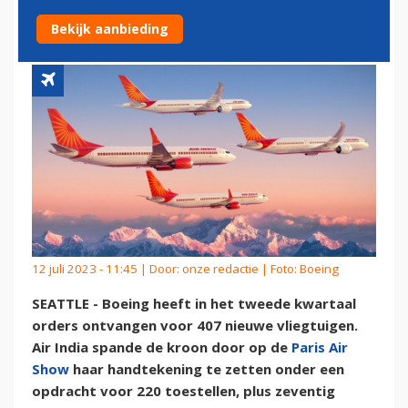
HANDTEKENINGEN
Bekijk aanbieding
12 juli 2023 - 11:45 | Door:
onze redactie
| Foto: Boeing
SEATTLE - Boeing heeft in het tweede kwartaal
orders ontvangen voor 407 nieuwe vliegtuigen.
Air India spande de kroon door op de
Paris Air
Show
haar handtekening te zetten onder een
opdracht voor 220 toestellen, plus zeventig