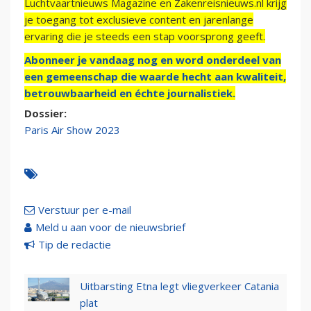
Luchtvaartnieuws Magazine en Zakenreisnieuws.nl krijg
je toegang tot exclusieve content en jarenlange
ervaring die je steeds een stap voorsprong geeft.
Abonneer je vandaag nog en word onderdeel van
een gemeenschap die waarde hecht aan kwaliteit,
betrouwbaarheid en échte journalistiek.
Dossier:
Paris Air Show 2023
Verstuur per e-mail
Meld u aan voor de nieuwsbrief
Tip de redactie
Uitbarsting Etna legt vliegverkeer Catania
plat