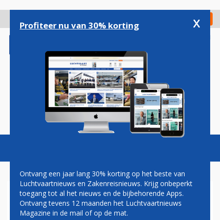
Overslaan
en
x
Digitaal Magazine
Registreer
Check in
naar
Profiteer nu van 30% korting
de
inhoud
gaan
Magazine
Podcasts
Vacatures
Toggl
naviga
Ontvang een jaar lang 30% korting op het beste van
Luchtvaartnieuws en Zakenreisnieuws. Krijg onbeperkt
toegang tot al het nieuws en de bijbehorende Apps.
BOEING ZIET ORDERBOEK
Ontvang tevens 12 maanden het Luchtvaartnieuws
VOLLOPEN DOOR PARIJSE
Magazine in de mail of op de mat.