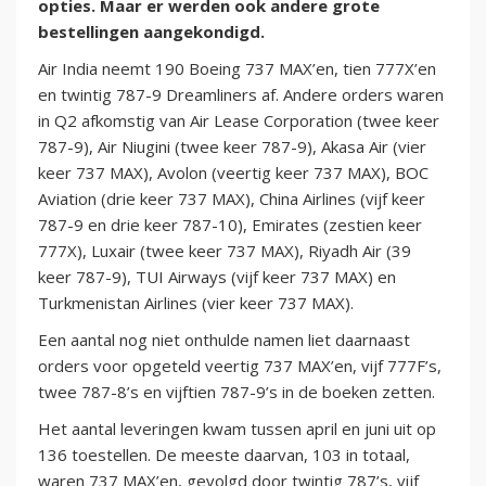
opties. Maar er werden ook andere grote
bestellingen aangekondigd.
Air India neemt 190 Boeing 737 MAX’en, tien 777X’en
en twintig 787-9 Dreamliners af. Andere orders waren
in Q2 afkomstig van Air Lease Corporation (twee keer
787-9), Air Niugini (twee keer 787-9), Akasa Air (vier
keer 737 MAX), Avolon (veertig keer 737 MAX), BOC
Aviation (drie keer 737 MAX), China Airlines (vijf keer
787-9 en drie keer 787-10), Emirates (zestien keer
777X), Luxair (twee keer 737 MAX), Riyadh Air (39
keer 787-9), TUI Airways (vijf keer 737 MAX) en
Turkmenistan Airlines (vier keer 737 MAX).
Een aantal nog niet onthulde namen liet daarnaast
orders voor opgeteld veertig 737 MAX’en, vijf 777F’s,
twee 787-8’s en vijftien 787-9’s in de boeken zetten.
Het aantal leveringen kwam tussen april en juni uit op
136 toestellen. De meeste daarvan, 103 in totaal,
waren 737 MAX’en, gevolgd door twintig 787’s, vijf