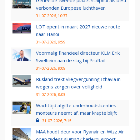
Gedeelde tweede plaats Schiphol als best
verbonden Europese luchthaven
31-07-2026, 10:37
LOT opent in maart 2027 nieuwe route
naar Hanoi
31-07-2026, 9:59
Voormalig financieel directeur KLM Erik
Swelheim aan de slag bij ProRail
31-07-2026, 9:09
Rusland trekt vliegvergunning Izhavia in
wegens zorgen over veiligheid
31-07-2026, 8:03
Wachttijd afgifte onderhoudslicenties
monteurs neemt af, maar krapte blijft
31-07-2026, 7:15
MAA houdt deur voor Ryanair en Wizz Air
open tijdens sluiting Charleroi Airport