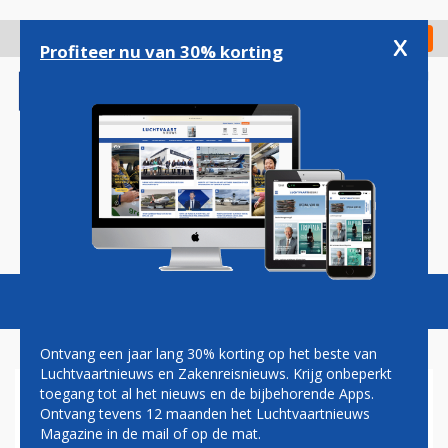
Overslaan
en
x
Digitaal Magazine
Registreer
Check in
naar
Profiteer nu van 30% korting
de
inhoud
gaan
Magazine
Podcasts
Vacatures
Toggl
naviga
Ontvang een jaar lang 30% korting op het beste van
Luchtvaartnieuws en Zakenreisnieuws. Krijg onbeperkt
toegang tot al het nieuws en de bijbehorende Apps.
DELTA STATIONEERT EERSTE
Ontvang tevens 12 maanden het Luchtvaartnieuws
A330-900'S IN SEATTLE
Magazine in de mail of op de mat.