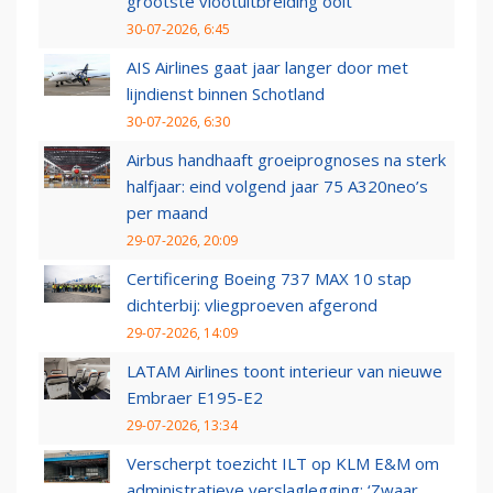
grootste vlootuitbreiding ooit
30-07-2026, 6:45
AIS Airlines gaat jaar langer door met
lijndienst binnen Schotland
30-07-2026, 6:30
Airbus handhaaft groeiprognoses na sterk
halfjaar: eind volgend jaar 75 A320neo’s
per maand
29-07-2026, 20:09
Certificering Boeing 737 MAX 10 stap
dichterbij: vliegproeven afgerond
29-07-2026, 14:09
LATAM Airlines toont interieur van nieuwe
Embraer E195-E2
29-07-2026, 13:34
Verscherpt toezicht ILT op KLM E&M om
administratieve verslaglegging: ‘Zwaar