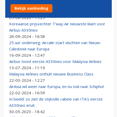
Cathay Pacific ziet levering eerste Airbus A350F
Bekijk aanbieding
maanden vertraging oplopen
05-08-2026 - 15:25
Koreaanse prijsvechter T'way Air nieuwste klant voor
Airbus A330neo
26-09-2024 - 16:58
25 uur onderweg: Aircalin start vluchten van Nieuw-
Caledonië naar Europa
16-09-2024 - 12:47
Airbus toont eerste A330neo voor Malaysia Airlines
15-07-2024 - 11:19
Malaysia Airlines onthult nieuwe Business Class
22-03-2024 - 12:27
AirAsia wil weer naar Europa, en nu ook naar Schiphol
22-02-2024 - 16:59
In beeld: zo ziet de stijlvolle cabine van ITA's eerste
A330neo eruit
30-05-2023 - 18:42