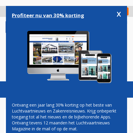
Overslaan
en
x
Digitaal Magazine
Registreer
Check in
naar
Profiteer nu van 30% korting
de
inhoud
gaan
Magazine
Podcasts
Vacatures
Toggl
naviga
Ontvang een jaar lang 30% korting op het beste van
Luchtvaartnieuws en Zakenreisnieuws. Krijg onbeperkt
toegang tot al het nieuws en de bijbehorende Apps.
AIRBUS A330-900
Ontvang tevens 12 maanden het Luchtvaartnieuws
Magazine in de mail of op de mat.